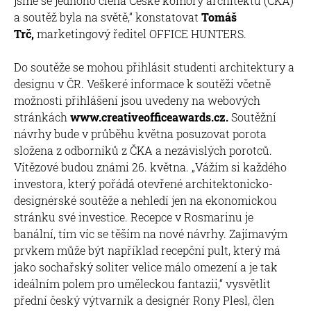
jsme se jednoho člena České komory architektů (ČKA)
a soutěž byla na světě,“ konstatovat
Tomáš
Trč,
marketingový ředitel OFFICE HUNTERS.
Do soutěže se mohou přihlásit studenti architektury a
designu v ČR. Veškeré informace k soutěži včetně
možnosti přihlášení jsou uvedeny na webových
stránkách
www.creativeofficeawards.cz.
Soutěžní
návrhy bude v průběhu května posuzovat porota
složena z odborníků z ČKA a nezávislých porotců.
Vítězové budou známi 26. května. „Vážím si každého
investora, který pořádá otevřené architektonicko-
designérské soutěže a nehledí jen na ekonomickou
stránku své investice. Recepce v Rosmarinu je
banální, tím víc se těším na nové návrhy. Zajímavým
prvkem může být například recepční pult, který má
jako sochařský soliter velice málo omezení a je tak
ideálním polem pro uměleckou fantazii,“ vysvětlit
přední český výtvarník a designér Rony Plesl, člen