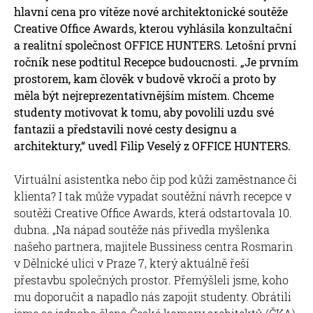
hlavní cena pro vítěze nové architektonické soutěže
Creative Office Awards, kterou vyhlásila konzultační
a realitní společnost OFFICE HUNTERS. Letošní první
ročník nese podtitul Recepce budoucnosti. „Je prvním
prostorem, kam člověk v budově vkročí a proto by
měla být nejreprezentativnějším místem. Chceme
studenty motivovat k tomu, aby povolili uzdu své
fantazii a představili nové cesty designu a
architektury,“ uvedl Filip Veselý z OFFICE HUNTERS.
Virtuální asistentka nebo čip pod kůži zaměstnance či
klienta? I tak může vypadat soutěžní návrh recepce v
soutěži Creative Office Awards, která odstartovala 10.
dubna. „Na nápad soutěže nás přivedla myšlenka
našeho partnera, majitele Bussiness centra Rosmarin
v Dělnické ulici v Praze 7, který aktuálně řeší
přestavbu společných prostor. Přemýšleli jsme, koho
mu doporučit a napadlo nás zapojit studenty. Obrátili