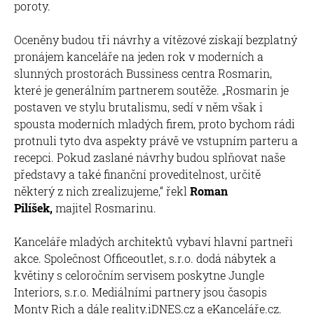
poroty.
Oceněny budou tři návrhy a vítězové získají bezplatný
pronájem kanceláře na jeden rok v moderních a
slunných prostorách Bussiness centra Rosmarin,
které je generálním partnerem soutěže. „Rosmarin je
postaven ve stylu brutalismu, sedí v něm však i
spousta moderních mladých firem, proto bychom rádi
protnuli tyto dva aspekty právě ve vstupním parteru a
recepci. Pokud zaslané návrhy budou splňovat naše
představy a také finanční proveditelnost, určitě
některý z nich zrealizujeme,“ řekl
Roman
Pilíšek,
majitel Rosmarinu.
Kanceláře mladých architektů vybaví hlavní partneři
akce. Společnost Officeoutlet, s.r.o. dodá nábytek a
květiny s celoročním servisem poskytne Jungle
Interiors, s.r.o. Mediálními partnery jsou časopis
Monty Rich a dále reality.iDNES.cz a eKanceláře.cz.