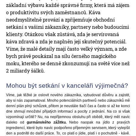
základní výbavu každé správné firmy, která má zájem
o produktivitu svých zaměstnanců. Káva
neodmyslitelně provází a zpříjemňuje obchodní
setkání s vašimi zákazníky, partnery nebo budoucími
klienty. Otázkou však zůstává, zda je servírovaná
káva zdravá a zda je naplněn její skutečný potenciál.
Víme, že malé detaily mají často velký význam, a zde
bych právě poukázal na sílu černého magického
moku, kterého se denně zkonzumují na světě více než
2 miliardy šálků.
Mohou být setkání v kanceláři výjimečná?
Víme, jak těžké je oslovit nového zákazníka, vybudovat důvěru a zajistit,
aby si nás zapamatoval. Mnoho potenciálních partnerů nebo zákazníků mě
denní plán plný schůzek, přitom je neustále tlačí čas a často si až ke konci
dne shrnují množství přijatých informací a pocity z jednání. Na co si však
vzpomínají určitě? Nu, na nepříjemnou obsluhu při obědě, který měl navíc
daleko od
gurmánského zážitku.
Nebo naopak na jídlo z pravých
ingrediencí, které bylo navíc podpořeno příjemným servisem, který vylepšil
den a podnítil do další práce. To, co platí o jídle, platí i o pochutině - kávě.