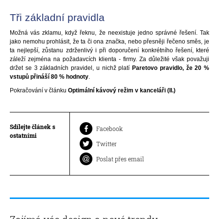
Tři základní pravidla
Možná vás zklamu, když řeknu, že neexistuje jedno správné řešení. Tak
jako nemohu prohlásit, že ta či ona značka, nebo přesněji řečeno směs, je
ta nejlepší, zůstanu zdrženlivý i při doporučení konkrétního řešení, které
záleží zejména na požadavcích klienta - firmy. Za důležité však považuji
držet se 3 základních pravidel, u nichž platí
Paretovo pravidlo, že 20 %
vstupů přináší 80 % hodnoty
.
Pokračování v článku
Optimální kávový režim v kanceláři (II.)
Sdílejte článek s
Facebook
ostatními
Twitter
Poslat přes email