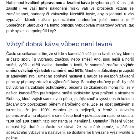
Nabídnout
kvalitně připravenou a kvalitní kávu
je výborná příležitost, jak
zajistit i ve vaší firmě naklonění misky vah ve prospěch vztahu se
zaměstnanci, partnery či zákazníky. Nechtěli byste, aby o jednání u vás
vyprávěli klienti dalším potenciálním partnerům ještě mnoho dní?
Společnost Starbucks na tomto principu vybudovala miliardový byznys, tak
proč byste si nepolepšili i vy?
Vždyť dobrá káva vůbec není levná...
Často se setkávám s tím, že si lidé v kanceláři stěžují na kvalitu kávy, kterou
si často spojují s vybranou značkou nebo směsí. Ano, jsou lepší a horší
směsi, vyšší a nižší kvalita, dovolím si tvrdit, že samotná značka a
výběr
směsi ovlivňují výsledek na méně než 50%
. Mnohem důležitější je zajistit
si adekvátní stroj, umět ho správně nastavit a naučit se alespoň základní
principy přípravy zdravé a výjimečné kávy. Samotný chuťový profil by měl
být vybrán na základě
ochutnávky
, přičemž ze zkušenosti mohu říci, že v
našich kancelářích preferujeme směsi sicilského typu pražení s obsahem
Robusty, která zajistí sametovou pěnu, plnější chuť a vyšší obsah kofeinu
žádaný pro povzbuzení během náročného dne. Zde se opět setkávám s
tvrzeními, že jen 100% Arabica je to nejlepší, o čemž si dovolím
polemizovat a na objasnění se můžete těšit v pokračování našeho seriálu.
"
100 lidí 100 chutí
", tato konstanta je neměnná. Optimální řešení vůbec
nemusí být drahé a často se stává, že za méně peněz, zajištěním
adekvátního vybavení a nastavení, se dostaneme k výrazně vyšší kvalitě a
požitku.