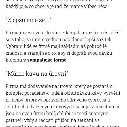
každý pije, co chce, a je rád, že máme vůbec něco.
"Zlepšujeme se ..."
Firma investovala do stroje, koupila dražší směs a těší
se z toho, že umí najednou nabídnout lepší zážitek.
Vybraní lidé ve firmě mají základní až pokročilé
znalosti a starají se o to, aby si dopřáli svou dávku
kofeinu
v sympatické formě
.
"Máme kávu na úrovni"
Firma má dodavatele na úrovni, který se postará o
komplet poradenství, udělá ochutnávku kávy, vysvětlí
principy přípravy správného zdravého espressa a
ostatních odvozených kávových nápojů. Zaměstnanci
jsou na svou firmu hrdí, chlubí se mezi známými,
partneři vždy s radostí přijdou na setkání a u
sekretářky si objednávají svůj oblíbený šálek a klienti