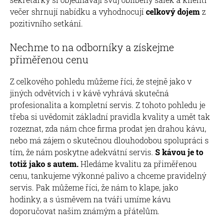
večer shrnují nabídku a vyhodnocují
celkový dojem
z
pozitivního setkání.
Nechme to na odborníky a získejme
přiměřenou cenu
Z celkového pohledu můžeme říci, že stejně jako v
jiných odvětvích i v kávě vyhrává skutečná
profesionalita a kompletní servis. Z tohoto pohledu je
třeba si uvědomit základní pravidla kvality a umět tak
rozeznat, zda nám chce firma prodat jen drahou kávu,
nebo má zájem o skutečnou dlouhodobou spolupráci s
tím, že nám poskytne adekvátní servis.
S kávou je to
totiž jako s autem.
Hledáme kvalitu za přiměřenou
cenu, tankujeme výkonné palivo a chceme pravidelný
servis. Pak můžeme říci, že nám to klape, jako
hodinky, a s úsměvem na tváři umíme kávu
doporučovat našim známým a přátelům.