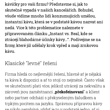
kávičky pro vaši firmu? Představme si, jak to
skutečně vypadá v našich kancelářích. Bohužel,
všude vidíme mnoho lidí konzumujících umělou,
instantní kávu, která se v podstatě kávou nazvat ani
nedá. Více k této problematice naleznete v
připravovaném článku „Instant vs. Real, kde se
ztrácejí blahodárné účinky kávy...“. Podívejme se na
firmy, které již udělaly krok vpřed a mají zrnkovou
kávu.
Klasické "levné" řešení
Firma hledá co nejlevnější řešení, hlavně ať je nějaká
ta káva k dispozici a ať to stojí co nejméně. Často však
ve skutečnosti platí více, jelikož utrácejí za nekvalitu a
zároveň jsou zaměstnanci „
překofeinovaní
“ a klient
nebo partner odchází s překyseleným žaludkem a
trpkým pocitem na jazyku. Správnou přípravou kávy
se nikdo nezabývá, vždyť je to v podstatě jedno, ať si