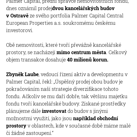
Palmer Capital, přední správce nemovitostních fondů,
dnes oznámil prodej
dvou kancelářských budov
v Ostravě
ze svého portfolia Palmer Capital Central
European Properties a.s. soukromému českému
investorovi.
Obě nemovitosti, které tvoří převážně kancelářské
prostory, se nacházejí
mimo centrum města
. Celkový
objem transakce dosahuje
40 milionů korun.
Zbyněk Laube
, vedoucí řízení aktiv a developmentu v
Palmer Capital, řekl: „Úspěšný prodej obou budov je
pokračováním naší strategie diverzifikace tohoto
fondu. Ačkoliv se mu daří dobře, tak většinu majetku
fondu tvoří kancelářské budovy. Získané prostředky
plánujeme dále
investovat
do budov s jinými
možnostmi využití, jako jsou
například obchodní
prostory
v oblastech, kde v současné době máme malé
či žádné zastoupení.“