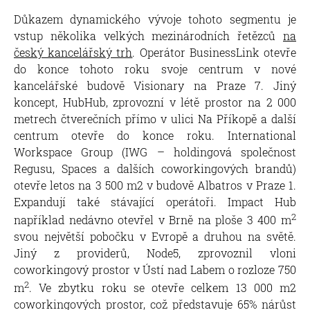
Důkazem dynamického vývoje tohoto segmentu je
vstup několika velkých mezinárodních řetězců
na
český kancelářský trh
. Operátor BusinessLink otevře
do konce tohoto roku svoje centrum v nové
kancelářské budově Visionary na Praze 7. Jiný
koncept, HubHub, zprovozní v létě prostor na 2 000
metrech čtverečních přímo v ulici Na Příkopě a další
centrum otevře do konce roku. International
Workspace Group (IWG – holdingová společnost
Regusu, Spaces a dalších coworkingových brandů)
otevře letos na 3 500 m2 v budově Albatros v Praze 1.
Expandují také stávající operátoři. Impact Hub
2
například nedávno otevřel v Brně na ploše 3 400 m
svou největší pobočku v Evropě a druhou na světě.
Jiný z providerů, Node5, zprovoznil vloni
coworkingový prostor v Ústí nad Labem o rozloze 750
2
m
. Ve zbytku roku se otevře celkem 13 000 m2
coworkingových prostor, což představuje 65% nárůst