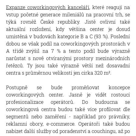
Expanze coworkingových kanceláří
, které reagují na
vstup početné generace mileniálů na pracovní trh, se
týká rovněž České republiky. Jistě ovlivní také
aktuální rozložení, kdy většina center je dosud
umístěná v budovách kategorie B a C (93 %). Poslední
dobou se však podíl na coworkingových prostorách v
A třídě zvýšil na 7 % a tento podíl bude výrazně
narůstat s nově otvíranými prostory mezinárodních
řetězců. Ty jsou také výrazně větší než dosavadní
centra s průměrnou velikostí jen cirka 320 m².
Postupně se bude proměňovat koncepce
coworkingových center. Jasně je vidět rostoucí
profesionalizace operátorů. Do budoucna se
coworkingová centra budou také více profilovat dle
segmentů nebo zaměření - například pro právníky,
reklamní obory, e-commerce. Operátoři také budou
nabízet další služby od poradenství a couchingu, až po