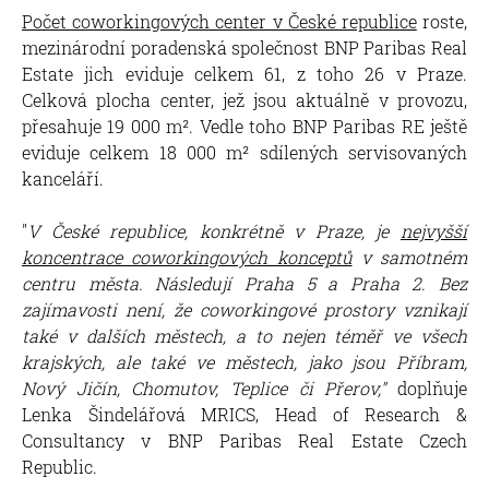
Počet coworkingových center v České republice
roste,
mezinárodní poradenská společnost BNP Paribas Real
Estate jich eviduje celkem 61, z toho 26 v Praze.
Celková plocha center, jež jsou aktuálně v provozu,
přesahuje 19 000 m². Vedle toho BNP Paribas RE ještě
eviduje celkem 18 000 m² sdílených servisovaných
kanceláří.
"
V České republice, konkrétně v Praze, je
nejvyšší
koncentrace coworkingových konceptů
v samotném
centru města. Následují Praha 5 a Praha 2. Bez
zajímavosti není, že coworkingové prostory vznikají
také v dalších městech, a to nejen téměř ve všech
krajských, ale také ve městech, jako jsou Příbram,
Nový Jičín, Chomutov, Teplice či Přerov,"
doplňuje
Lenka Šindelářová MRICS, Head of Research &
Consultancy v BNP Paribas Real Estate Czech
Republic.