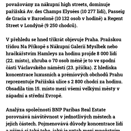
považovány za nákupní high streets, dominuje
pařížská Av. des Champs Elysées (10 277 lidí), Passeig
de Gracia v Barceloně (10 132 osob v hodině) a Regent
Street v Londýně (9 250 chodců).
V přehledu se hned třikrát objevuje Praha. Pražskou
třídou Na Příkopě s Nákupní Galerií Myslbek nebo
hračkářstvím Hamleys za hodinu projde 8 000 lidí
(22. místo), zhruba o 70 osob méně je to ve spodní
části Václavského náměstí (23. příčka). Z hlediska
koncentrace luxusních a prémiových obchodů Prahu
reprezentuje Pařížská ulice s 2 800 chodci za hodinu.
Obsadila tím 15. místo mezi všemi velkými městy v
západní a střední Evropě.
Analýza společnosti BNP Paribas Real Estate
porovnává návštěvnost v jednotlivých městech a
jejich částech. Pojmenovává důvody koncentrace lidí
a všímá si také toho, jaký je vztah mezi množstvím