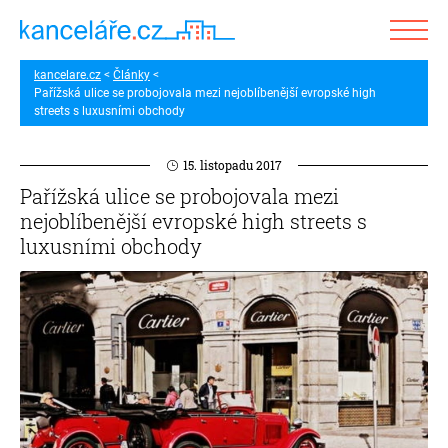
kancelare.cz
Články
Pařížská ulice se probojovala mezi nejoblíbenější evropské high
streets s luxusními obchody
15. listopadu 2017
Pařížská ulice se probojovala mezi
nejoblíbenější evropské high streets s
luxusními obchody