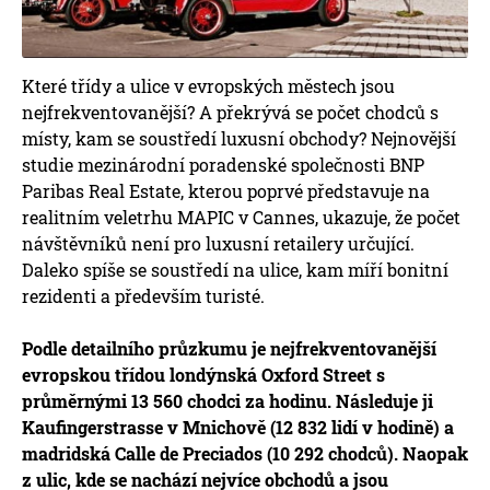
Které třídy a ulice v evropských městech jsou
nejfrekventovanější? A překrývá se počet chodců s
místy, kam se soustředí luxusní obchody? Nejnovější
studie mezinárodní poradenské společnosti BNP
Paribas Real Estate, kterou poprvé představuje na
realitním veletrhu MAPIC v Cannes, ukazuje, že počet
návštěvníků není pro luxusní retailery určující.
Daleko spíše se soustředí na ulice, kam míří bonitní
rezidenti a především turisté.
Podle detailního průzkumu je nejfrekventovanější
evropskou třídou londýnská Oxford Street s
průměrnými 13 560 chodci za hodinu. Následuje ji
Kaufingerstrasse v Mnichově (12 832 lidí v hodině) a
madridská Calle de Preciados (10 292 chodců). Naopak
z ulic, kde se nachází nejvíce obchodů a jsou