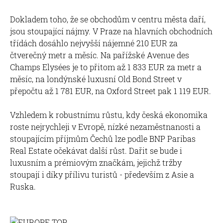
Dokladem toho, že se obchodům v centru města daří,
jsou stoupající nájmy. V Praze na hlavních obchodních
třídách dosáhlo nejvyšší nájemné 210 EUR za
čtverečný metr a měsíc. Na pařížské Avenue des
Champs Elysées je to přitom až 1 833 EUR za metr a
měsíc, na londýnské luxusní Old Bond Street v
přepočtu až 1 781 EUR, na Oxford Street pak 1 119 EUR.
Vzhledem k robustnímu růstu, kdy česká ekonomika
roste nejrychleji v Evropě, nízké nezaměstnanosti a
stoupajícím příjmům Čechů lze podle BNP Paribas
Real Estate očekávat další růst. Dařit se bude i
luxusním a prémiovým značkám, jejichž tržby
stoupají i díky přílivu turistů - především z Asie a
Ruska.