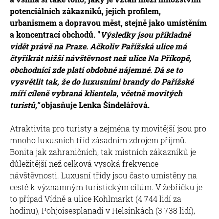
potenciálních zákazníků, jejich profilem,
urbanismem a dopravou měst, stejně jako umístěním
a koncentrací obchodů. "
Výsledky jsou příkladně
vidět právě na Praze. Ačkoliv Pařížská ulice má
čtyřikrát nižší návštěvnost než ulice Na Příkopě,
obchodníci zde platí obdobné nájemné. Dá se to
vysvětlit tak, že do luxusními brandy do Pařížské
míří cíleně vybraná klientela
,
včetně movitých
turistů,"
objasňuje Lenka Šindelářová.
Atraktivita pro turisty a zejména ty movitější jsou pro
mnoho luxusních tříd zásadním zdrojem příjmů.
Bonita jak zahraničních, tak místních zákazníků je
důležitější než celková vysoká frekvence
návštěvnosti. Luxusní třídy jsou často umístěny na
cestě k významným turistickým cílům. V žebříčku je
to případ Vídně a ulice Kohlmarkt (4 744 lidí za
hodinu), Pohjoisesplanadi v Helsinkách (3 738 lidí),