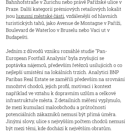
Bahnhofstraße v Zurichu nebo právě Pařížské ulice v
Praze. Další kategorií prémiových retailových lokalit
jsou
luxusní městské části
, vzdálenější od hlavních
turistických tahů, jako Avenue de Montagne v Paříži,
Boulevard de Waterloo v Bruselu nebo Vaci ut v
Budapešti.
Jedním z důvodů vzniku rozsáhlé studie "Pan-
European Footfall Analysis" byla zvyšující se
poptávka nájemců, především řetězců usilujících o co
nejlepší umístění na lokálních trzích. Analytici BNP
Paribas Real Estate se zaměřili především na srovnání
množství chodců, jejich profil, motivaci i kontext
například ve vztahu k dopravním uzlům a celkové
infrastruktuře města. Z detailních měření vyplynulo,
že mezi kumulací maloobchodu a průtočností
potenciálních zákazníků nemusí být přímá úměra.
Jinými slovy, ulice s nejvyšším počtem chodců nemusí
být mezi těmi, kde dochází k největším obratům.