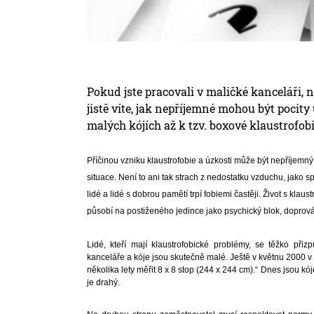
Pokud jste pracovali v maličké kanceláři, n
jistě víte, jak nepříjemné mohou být pocit
malých kójích až k tzv. boxové klaustrofobi
Příčinou vzniku klaustrofobie a úzkosti může být nepříjemný zá
situace. Není to ani tak strach z nedostatku vzduchu, jako s
lidé a lidé s dobrou pamětí trpí fobiemi častěji. Život s klaus
působí na postiženého jedince jako psychický blok, doprov
Lidé, kteří mají klaustrofobické problémy, se těžko p
kanceláře a kóje jsou skutečně malé. Ještě v květnu 2000 v 
několika lety měřit 8 x 8 stop (244 x 244 cm).“ Dnes jsou kó
je drahý.