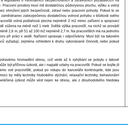
a legislativu o minimálních bezpečnostních a zdravotních požadavcích na
ě. Pracovní prostory musí mít dostatečnou půdorysnou plochu, výšku a volný
ez ohrožení jejich bezpečnosti, zdraví nebo pracovní pohody. Pokud to ze
ít zaměstnanec zabezpečenou dostatečnou volnost pohybu v blízkosti svého
acovišti volná podlahová plocha nejméně 2 m2 mimo zařízení a spojovací
tě zúžena na méně než 1 metr. Světlá výška pracovišť, na nichž se provádí
jméně 2,6 m, při 51 až 100 m2 nejméně 2,7 m. Na pracovištích má na jednoho
 při práci v sedě. Nařízení upravuje i odpočívárny. Musí být na takovém
anců vyžadují, zejména vzhledem k druhu vykonávané činnosti, nebo pokud
ezdravému hromadění stresu, což vede až k vyhýbání se pobytu v takové
že být příčinou úzkosti, ale i napjaté vztahy na pracovišti. Pokud se bojíte jít
mo své pracoviště, pokud po vstupu do kanceláře kontrolujete, kde jsou
omoci by měly techniky hlubokého dýchání, relaxační techniky, behaviorální
 neléčená úzkost může vést nejen ke stresu, ale z dlouhodobého hlediska