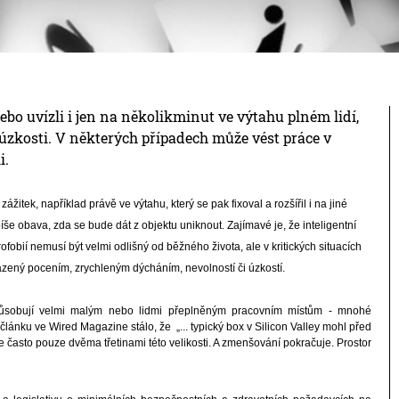
ebo uvízli i jen na několikminut ve výtahu plném lidí,
y úzkosti. V některých případech může vést práce v
i.
žitek, například právě ve výtahu, který se pak fixoval a rozšířil i na jiné
píše obava, zda se bude dát z objektu uniknout. Zajímavé je, že inteligentní
trofobií nemusí být velmi odlišný od běžného života, ale v kritických situacích
ázený pocením, zrychleným dýcháním, nevolností či úzkostí.
řizpůsobují velmi malým nebo lidmi přeplněným pracovním místům - mnohé
článku ve Wired Magazine stálo, že „... typický box v Silicon Valley mohl před
je často pouze dvěma třetinami této velikosti. A zmenšování pokračuje. Prostor