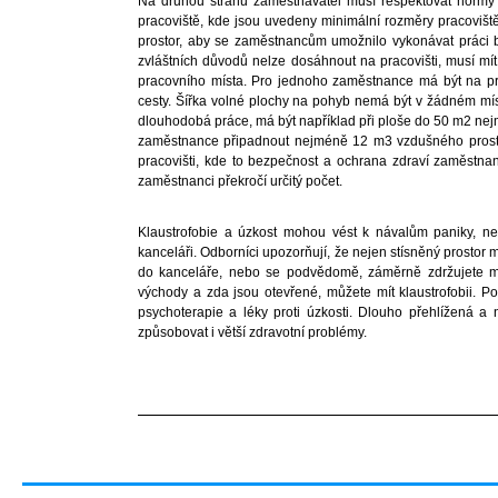
Na druhou stranu zaměstnavatel musí respektovat normy 
pracoviště, kde jsou uvedeny minimální rozměry pracovišt
prostor, aby se zaměstnancům umožnilo vykonávat práci b
zvláštních důvodů nelze dosáhnout na pracovišti, musí m
pracovního místa. Pro jednoho zaměstnance má být na pr
cesty. Šířka volné plochy na pohyb nemá být v žádném mís
dlouhodobá práce, má být například při ploše do 50 m2 ne
zaměstnance připadnout nejméně 12 m3 vzdušného prostoru
pracovišti, kde to bezpečnost a ochrana zdraví zaměstn
zaměstnanci překročí určitý počet.
Klaustrofobie a úzkost mohou vést k návalům paniky, n
kanceláři. Odborníci upozorňují, že nejen stísněný prostor mů
do kanceláře, nebo se podvědomě, záměrně zdržujete mi
východy a zda jsou otevřené, můžete mít klaustrofobii. P
psychoterapie a léky proti úzkosti. Dlouho přehlížená a
způsobovat i větší zdravotní problémy.