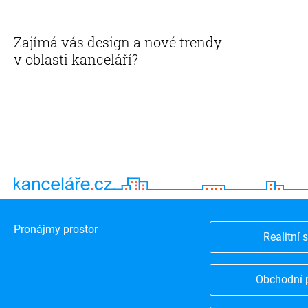
Zajímá vás design a nové trendy
v oblasti kanceláří?
Pronájmy prostor
Realitní 
Obchodní 