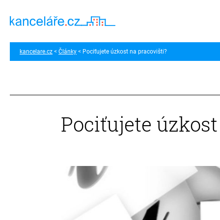
kancelare.cz
Články
Pociťujete úzkost na pracovišti?
Pociťujete úzkost