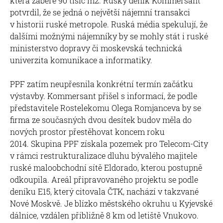
která zabere 90 tisíc m2. Ruský deník Kommersant
potvrdil, že se jedná o největší nájemní transakci
v historii ruské metropole. Ruská média spekulují, že
dalšími možnými nájemníky by se mohly stát i ruské
ministerstvo dopravy či moskevská technická
univerzita komunikace a informatiky.
PPF zatím neupřesnila konkrétní termín začátku
výstavby. Kommersant přišel s informací, že podle
představitele Rostelekomu Olega Romjanceva by se
firma ze současných dvou desítek budov měla do
nových prostor přestěhovat koncem roku
2014. Skupina PPF získala pozemek pro Telecom-City
v rámci restrukturalizace dluhu bývalého majitele
ruské maloobchodní sítě Eldorado, kterou postupně
odkoupila. Areál připravovaného projektu se podle
deníku E15, který citovala ČTK, nachází v takzvané
Nové Moskvě. Je blízko městského okruhu u Kyjevské
dálnice, vzdálen přibližně 8 km od letiště Vnukovo.