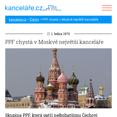
kancelare.cz
Články
PPF chystá v Moskvě největší kanceláře
1. ledna 1970
PPF chystá v Moskvě největší kanceláře
Skupina PPF, která patří nejbohatšímu Čechovi