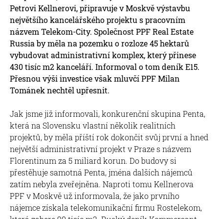
Petrovi Kellnerovi, připravuje v Moskvě výstavbu
největšího kancelářského projektu s pracovním
názvem Telekom-City. Společnost PPF Real Estate
Russia by měla na pozemku o rozloze 45 hektarů
vybudovat administrativní komplex, který přinese
430 tisíc m2 kanceláří. Informoval o tom deník E15.
Přesnou výši investice však mluvčí PPF Milan
Tománek nechtěl upřesnit.
Jak jsme již informovali, konkurenční skupina Penta,
která na Slovensku vlastní několik realitních
projektů, by měla příští rok dokončit svůj první a hned
největší administrativní projekt v Praze s názvem
Florentinum za 5 miliard korun. Do budovy si
přestěhuje samotná Penta, jména dalších nájemců
zatím nebyla zveřejněna. Naproti tomu Kellnerova
PPF v Moskvě už informovala, že jako prvního
nájemce získala telekomunikační firmu Rostelekom,