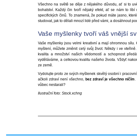
Všechno na světě se děje z nějakého důvodu, ať si to u
bohatství. Každý čin tvoří nějaký efekt, ať se nám to líb
specifických činů. To znamená, že pokud máte jasno, které
studovat, jak to dělali mnozí lidé před vámi, a dosáhnout p
Vaše myšlenky tvoří váš vnější sv
Vaše myšlenky jsou velmi kreativní a mají ohromnou sílu. 
myšlení, můžete změnit celý svůj život. Někdy i ve vteřině.
kvalita a množství našich vědomostí a schopnost předáv
vyděláváme, a celkovou kvalitu našeho života. Vždyť nakon
ze země.
Vydolujte proto ze svých myšlenek skvělý osobní i pracovní 
ačkoli zdraví není všechno,
bez zdraví je všechno ničím
.
vůbec nestarali?
Ilustrační foto: Stock.xchng