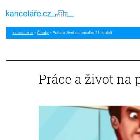
kancelare.cz
Články
Práce a život na počátku 21. století
Práce a život na p