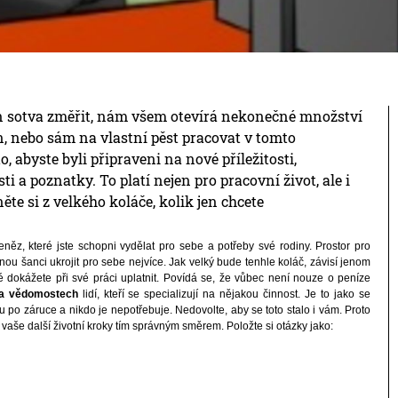
en sotva změřit, nám všem otevírá nekonečné množství
nán, nebo sám na vlastní pěst pracovat v tomto
abyste byli připraveni na nové příležitosti,
i a poznatky. To platí nejen pro pracovní život, ale i
ěte si z velkého koláče, kolik jen chcete
něz, které jste schopni vydělat pro sebe a potřeby své rodiny. Prostor pro
ou šanci ukrojit pro sebe nejvíce. Jak velký bude tenhle koláč, závisí jenom
 dokážete při své práci uplatnit. Povídá se, že vůbec není nouze o peníze
a vědomostech
lidí, kteří se specializují na nějakou činnost. Je to jako se
ou po záruce a nikdo je nepotřebuje. Nedovolte, aby se toto stalo i vám. Proto
 vaše další životní kroky tím správným směrem. Položte si otázky jako: