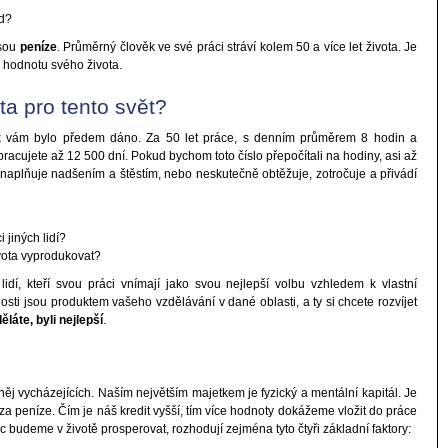
d?
jsou
peníze
. Průměrný člověk ve své práci stráví kolem 50 a více let života. Je
i hodnotu svého života.
ta pro tento svět?
lik vám bylo předem dáno. Za 50 let práce, s denním průměrem 8 hodin a
cujete až 12 500 dní. Pokud bychom toto číslo přepočítali na hodiny, asi až
naplňuje nadšením a štěstím, nebo neskutečně obtěžuje, zotročuje a přivádí
i jiných lidí?
vota vyprodukovat?
idí, kteří svou práci vnímají jako svou nejlepší volbu vzhledem k vlastní
sti jsou produktem vašeho vzdělávání v dané oblasti, a ty si chcete rozvíjet
ěláte, byli nejlepší
.
j vycházejících. Naším největším majetkem je fyzický a mentální kapitál. Je
za peníze. Čím je náš kredit vyšší, tím více hodnoty dokážeme vložit do práce
c budeme v životě prosperovat, rozhodují zejména tyto čtyři základní faktory: