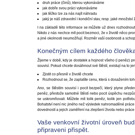
druh práce (činů), kterou vykonáváme
jak dobře svou práci vykonáváme
jak těžko lze za nás najít náhradu
jaký je náš zdravotní i kondiční stav, resp. jaké množstv
I na základě této informace se můžete už dnes rozhodnou
Nikdo z nás nechce mít pocit bezmoci, že v životě něco prom
a jiné okolnosti neumožňují. Rozměr vaší osobnosti a schopno
Konečným cílem každého člověka j
Žijeme v době, kdy je dostatek a hojnost všeho (i peněz) pro
souvisí. Pokud chcete dosáhnout své štěstí, existují na to je
Zjistit co přesně v životě chcete
Rozhodnout se, že zaplatíte cenu, která s dosažením toho
Ano, se štěstím souvisí i pocit bezpečí, který plyne před
peněz, přestože samotné štěstí nebo pocit úspěchu nezpůso
se uskromňovali. Můžete mít tolik peněz, kolik jen potřeb
Bohatství není nic jiného než výsledek nahromaděné práce 
dovedností a jejich zaměření na zlepšení života nebo práce
Vaše venkovní životní úroveň bud
připraveni přispět.