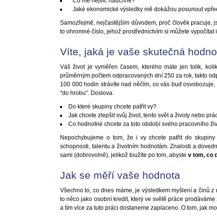
Co mě nejvíc nadchne?
Jaké ekonomické výsledky mě dokážou posunout vpře
Samozřejmě, nejčastějším důvodem, proč člověk pracuje, 
to ohromné číslo, jehož prostřednictvím si můžete vypočítat 
Víte, jaká je vaše skutečná hodno
Váš život je vyměřen časem, kterého máte jen tolik, ko
průměrným počtem odpracovaných dní 250 za rok, takto odpra
100 000 hodin strávíte nad něčím, co vás buď osvobozuje, 
"do hrobu". Doslova.
Do které skupiny chcete patřit vy?
Jak chcete zlepšit svůj život, tento svět a životy nebo prác
Co hodnotné chcete za toto období svého pracovního ži
Nepochybujeme o tom, že i vy chcete patřit do skupiny l
schopnosti, talentu a životním hodnotám. Znalosti a dovedno
sami (dobrovolně), jelikož toužíte po tom, abyste
v tom, co d
Jak se měří vaše hodnota
Všechno to, co dnes máme, je výsledkem myšlení a činů z ně
to něco jako osobní kredit, který ve světě práce prodáváme 
a tím více za tuto práci dostaneme zaplaceno. O tom, jak mo