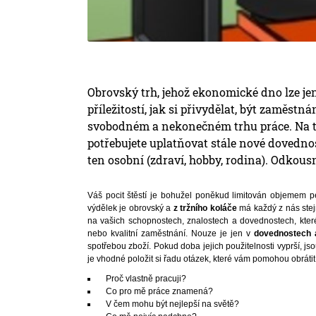
Obrovský trh, jehož ekonomické dno lze j
příležitostí, jak si přivydělat, být zaměst
svobodném a nekonečném trhu práce. Na to, 
potřebujete uplatňovat stále nové dovednost
ten osobní (zdraví, hobby, rodina). Odkousn
Váš pocit štěstí je bohužel poněkud limitován objemem pe
výdělek je obrovský a
z tržního koláče
má každý z nás stejn
na vašich schopnostech, znalostech a dovednostech, které
nebo kvalitní zaměstnání. Nouze je jen v
dovednostech 
spotřebou zboží. Pokud doba jejich použitelnosti vyprší, js
je vhodné položit si řadu otázek, které vám pomohou obrátit
Proč vlastně pracuji?
Co pro mě práce znamená?
V čem mohu být nejlepší na světě?