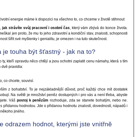
í životní energie máme k dispozici na všechno to, co chceme v životě stihnout
t,
jak strávíte svůj pracovní i osobní čas
, který vám zbývá do konce života.
eškal jen proto, že mu to jeho zdravotní a kondiční stav, znalosti, schopnosti
st šířit své myšlenky i genialitu, je omezen i na tuto skutečnost.
e touha být šťastný - jak na to?
 ty, kteří opravdu něco chtějí a jsou ochotni zaplatit cenu námahy, která s tím
n dvě pravidla:
, co chcete, souvisí.
evším z bohatství. To je nejzákladnější důvod, proč každý chce mít dostatek
bují. Na světě je množství peněz dostupných i pro vás a není třeba, abyste
ujete. Váš
postoj k penězům
rozhoduje, zda se stanete bohatým, nebo ne.
s přidanou hodnotou. Jde o přidanou hodnotu znalostí, dovedností, nápadů i
 někoho jiného.
e odrazem hodnot, kterými jste vnitřně