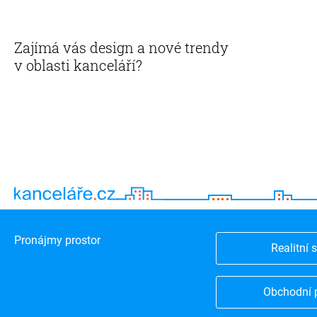
Zajímá vás design a nové trendy
v oblasti kanceláří?
Pronájmy prostor
Realitní 
Obchodní 