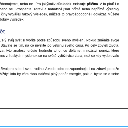
vědomujeme, nebo ne. Pro jakýkoliv
důsledek existuje příčina
. A to platí i o
í nebo ne. Prosperita, zdraví a bohatství jsou přímé nebo nepřímé výsledky
 činy vytvářejí takový výsledek, můžete to pravděpodobně i dokázat. Můžete
odobný výsledek.
ět
Celý svůj svět si tvoříte podle způsobu svého myšlení. Pokud změníte svoje
 Stáváte se tím, na co myslíte po většinu svého času. Po celý zbytek života,
at tyto znalosti určuje hodnotu toho, co děláme, množství peněz, které
ec z lidských myšlenek se na světě vytěží více zlata, než se kdy vydolovalo
život pro sebe i svou rodinu. A vedle toho nezapomínejte i na zdraví, protože
 Vždyť kdo by vám ráno naléval plný pohár energie, pokud byste se o sebe