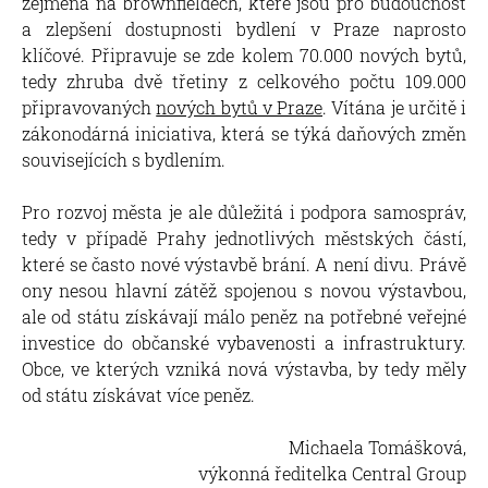
zejména na brownfieldech, které jsou pro budoucnost
a zlepšení dostupnosti bydlení v Praze naprosto
klíčové. Připravuje se zde kolem 70.000 nových bytů,
tedy zhruba dvě třetiny z celkového počtu 109.000
připravovaných
nových bytů v Praze
. Vítána je určitě i
zákonodárná iniciativa, která se týká daňových změn
souvisejících s bydlením.
Pro rozvoj města je ale důležitá i podpora samospráv,
tedy v případě Prahy jednotlivých městských částí,
které se často nové výstavbě brání. A není divu. Právě
ony nesou hlavní zátěž spojenou s novou výstavbou,
ale od státu získávají málo peněz na potřebné veřejné
investice do občanské vybavenosti a infrastruktury.
Obce, ve kterých vzniká nová výstavba, by tedy měly
od státu získávat více peněz.
Michaela Tomášková,
výkonná ředitelka Central Group