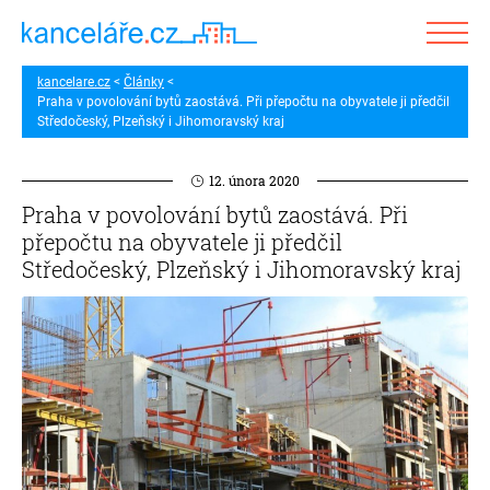
kancelare.cz
Články
Praha v povolování bytů zaostává. Při přepočtu na obyvatele ji předčil
Středočeský, Plzeňský i Jihomoravský kraj
12. února 2020
Praha v povolování bytů zaostává. Při
přepočtu na obyvatele ji předčil
Středočeský, Plzeňský i Jihomoravský kraj