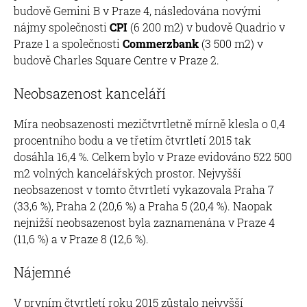
budově Gemini B v Praze 4, následována novými
nájmy společnosti
CPI
(6 200 m2) v budově Quadrio v
Praze 1 a společnosti
Commerzbank
(3 500 m2) v
budově Charles Square Centre v Praze 2.
Neobsazenost kanceláří
Míra neobsazenosti mezičtvrtletně mírně klesla o 0,4
procentního bodu a ve třetím čtvrtletí 2015 tak
dosáhla 16,4 %. Celkem bylo v Praze evidováno 522 500
m2 volných kancelářských prostor. Nejvyšší
neobsazenost v tomto čtvrtletí vykazovala Praha 7
(33,6 %), Praha 2 (20,6 %) a Praha 5 (20,4 %). Naopak
nejnižší neobsazenost byla zaznamenána v Praze 4
(11,6 %) a v Praze 8 (12,6 %).
Nájemné
V prvním čtvrtletí roku 2015 zůstalo nejvyšší