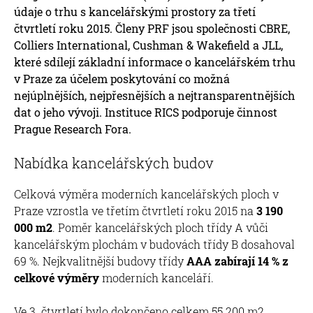
údaje o trhu s kancelářskými prostory za třetí
čtvrtletí roku 2015. Členy PRF jsou společnosti CBRE,
Colliers International, Cushman & Wakefield a JLL,
které sdílejí základní informace o kancelářském trhu
v Praze za účelem poskytování co možná
nejúplnějších, nejpřesnějších a nejtransparentnějších
dat o jeho vývoji. Instituce RICS podporuje činnost
Prague Research Fora.
Nabídka kancelářských budov
Celková výměra moderních kancelářských ploch v
Praze vzrostla ve třetím čtvrtletí roku 2015 na
3 190
000 m2
. Poměr kancelářských ploch třídy A vůči
kancelářským plochám v budovách třídy B dosahoval
69 %. Nejkvalitnější budovy třídy
AAA zabírají 14 % z
celkové výměry
moderních kanceláří.
Ve 3. čtvrtletí bylo dokončeno celkem 55 200 m2