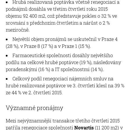
Hrubá realizovaná poptávka včetně renegociací a
podnájmů dosáhla ve třetím čtvrtletí roku 2015
objemu 92 400 m2, což představuje pokles o 32 % ve
srovnání s předchozím čtvrtletím a nárůst o 2 %
meziročně.
Největší objem pronájmů se uskutečnil v Praze 4
(28 %), v Praze 8 (17 %) a v Praze 1 (15 %).
Farmaceutické společnosti dosáhly největšího
podílu na celkové hrubé poptávce (19 %), následovány
poradenskými (16 %) a IT společnostmi (14 %).
Celkový podíl renegociací nájemních smluv na
hrubé realizované poptávce ve 3. čtvrtletí klesl na 39 %
ze 44 % ve 2. čtvrtletí 2015.
Významné pronájmy
Mezi nejvýznamnější transakce třetího čtvrtletí 2015
patřila renegociace společnosti
Novartis
(11 200 m2) v