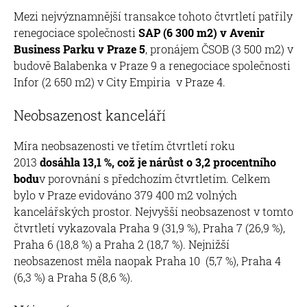
Mezi nejvýznamnější transakce tohoto čtvrtletí patřily
renegociace společnosti
SAP (6 300 m2) v Avenir
Business Parku v Praze 5
, pronájem ČSOB (3 500 m2) v
budově Balabenka v Praze 9 a renegociace společnosti
Infor (2 650 m2) v City Empiria v Praze 4.
Neobsazenost kanceláří
Míra neobsazenosti ve třetím čtvrtletí roku
2013
dosáhla 13,1 %, což je nárůst o 3,2 procentního
bodu
v porovnání s předchozím čtvrtletím. Celkem
bylo v Praze evidováno 379 400 m2 volných
kancelářských prostor. Nejvyšší neobsazenost v tomto
čtvrtletí vykazovala Praha 9 (31,9 %), Praha 7 (26,9 %),
Praha 6 (18,8 %) a Praha 2 (18,7 %). Nejnižší
neobsazenost měla naopak Praha 10 (5,7 %), Praha 4
(6,3 %) a Praha 5 (8,6 %).