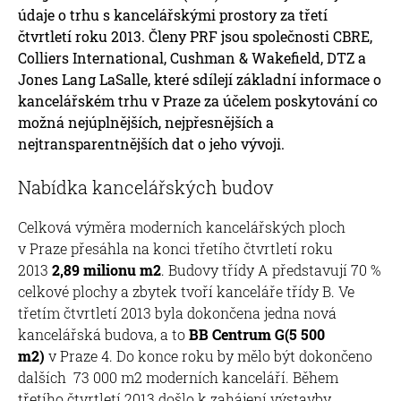
údaje o trhu s kancelářskými prostory za třetí
čtvrtletí roku 2013. Členy PRF jsou společnosti CBRE,
Colliers International, Cushman & Wakefield, DTZ a
Jones Lang LaSalle, které sdílejí základní informace o
kancelářském trhu v Praze za účelem poskytování co
možná nejúplnějších, nejpřesnějších a
nejtransparentnějších dat o jeho vývoji.
Nabídka kancelářských budov
Celková výměra moderních kancelářských ploch
v Praze přesáhla na konci třetího čtvrtletí roku
2013
2,89 milionu m2
. Budovy třídy A představují 70 %
celkové plochy a zbytek tvoří kanceláře třídy B. Ve
třetím čtvrtletí 2013 byla dokončena jedna nová
kancelářská budova, a to
BB Centrum G
(5 500
m2)
v Praze 4. Do konce roku by mělo být dokončeno
dalších 73 000 m2 moderních kanceláří. Během
třetího čtvrtletí 2013 došlo k zahájení výstavby