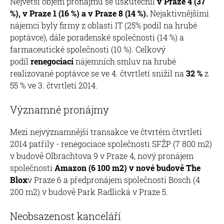
Největší objem pronájmů se uskutečnil
v Praze 4 (37
%), v Praze 1 (16 %) a v Praze 8 (14 %).
Nejaktivnějšími
nájemci byly firmy z oblasti IT (25% podíl na hrubé
poptávce), dále poradenské společnosti (14 %) a
farmaceutické společnosti (10 %). Celkový
podíl
renegociací
nájemních smluv na hrubé
realizované poptávce se ve 4. čtvrtletí snížil na
32 %
z
55 % ve 3. čtvrtletí 2014.
Významné pronájmy
Mezi nejvýznamnější transakce ve čtvrtém čtvrtletí
2014 patřily - renegociace společnosti SFŽP (7 800 m2)
v budově Olbrachtova 9 v Praze 4, nový pronájem
společnosti
Amazon (6 100 m2) v nové budově The
Blox
v Praze 6 a předpronájem společnosti Bosch (4
200 m2) v budově Park Radlická v Praze 5.
Neobsazenost kanceláří