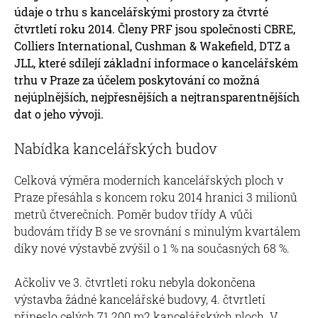
údaje o trhu s kancelářskými prostory za čtvrté
čtvrtletí roku 2014. Členy PRF jsou společnosti CBRE,
Colliers International, Cushman & Wakefield, DTZ a
JLL, které sdílejí základní informace o kancelářském
trhu v Praze za účelem poskytování co možná
nejúplnějších, nejpřesnějších a nejtransparentnějších
dat o jeho vývoji.
Nabídka kancelářských budov
Celková výměra moderních kancelářských ploch v
Praze přesáhla s koncem roku 2014 hranici 3 milionů
metrů čtverečních. Poměr budov třídy A vůči
budovám třídy B se ve srovnání s minulým kvartálem
díky nové výstavbě zvýšil o 1 % na současných 68 %.
Ačkoliv ve 3. čtvrtletí roku nebyla dokončena
výstavba žádné kancelářské budovy, 4. čtvrtletí
přineslo celých 71 200 m2 kancelářských ploch. V