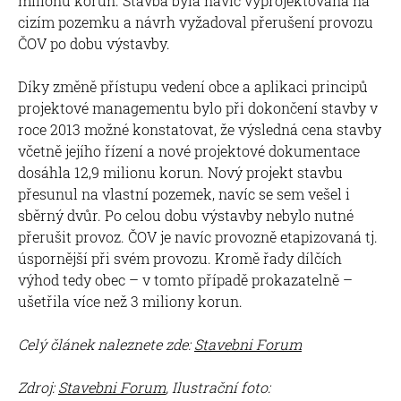
milionu korun. Stavba byla navíc vyprojektována na
cizím pozemku a návrh vyžadoval přerušení provozu
ČOV po dobu výstavby.
Díky změně přístupu vedení obce a aplikaci principů
projektové managementu bylo při dokončení stavby v
roce 2013 možné konstatovat, že výsledná cena stavby
včetně jejího řízení a nové projektové dokumentace
dosáhla 12,9 milionu korun. Nový projekt stavbu
přesunul na vlastní pozemek, navíc se sem vešel i
sběrný dvůr. Po celou dobu výstavby nebylo nutné
přerušit provoz. ČOV je navíc provozně etapizovaná tj.
úspornější při svém provozu. Kromě řady dílčích
výhod tedy obec – v tomto případě prokazatelně –
ušetřila více než 3 miliony korun.
Celý článek naleznete zde:
Stavebni Forum
Zdroj:
Stavebni Forum
, Ilustrační foto: