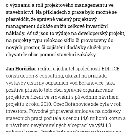
o významu a roli projektového managementu ve
stavebnictví. Na příkladech z praxe bylo možné se
přesvědčit, že správně vedený projektový
management dokáže snížit celkové investiční
náklady. Ať už jsou to výdaje na developerský projekt,
na projekty typu relokace sídla či provozovny do
nových prostor, či zajištění dodávky služeb pro
obyvatele obce pomocí stavební zakázky.
Jan Horčička
, ředitel a jednatel společnosti EDIFICE
construction & consulting, ukázal na příkladu
výstavby čistírny odpadních vod Bořanovice, jaká
pozitiva přineslo této obci správně organizované
projektové řízení ve srovnání s původním návrhem
projektu z roku 2010. Obec Bořanovice zde byla v roli
investora. Původně připravená smlouva na dodávky
stavebních prací počítala s cenou 14,6 milionů korun a
s návrhem nevyhnutelných víceprací ve výši 1,8