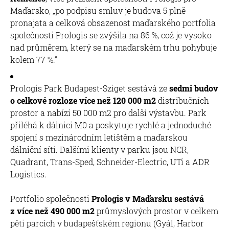
Maďarsko, „po podpisu smluv je budova 5 plně
pronajata a celková obsazenost maďarského portfolia
společnosti Prologis se zvýšila na 86 %, což je vysoko
nad průměrem, který se na maďarském trhu pohybuje
kolem 77 %.“
Prologis Park Budapest-Sziget sestává ze
sedmi budov
o celkové rozloze více než 120 000 m2
distribučních
prostor a nabízí 50 000 m2 pro další výstavbu. Park
přiléhá k dálnici M0 a poskytuje rychlé a jednoduché
spojení s mezinárodním letištěm a maďarskou
dálniční sítí. Dalšími klienty v parku jsou NCR,
Quadrant, Trans-Sped, Schneider-Electric, UTi a ADR
Logistics.
Portfolio společnosti
Prologis v Maďarsku sestává
z více než 490 000 m2
průmyslových prostor v celkem
pěti parcích v budapešťském regionu (Gyál, Harbor