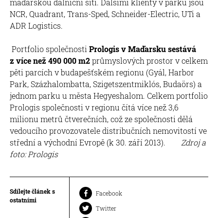
maďarskou dálniční sítí. Dalšími klienty v parku jsou
NCR, Quadrant, Trans-Sped, Schneider-Electric, UTi a
ADR Logistics.
Portfolio společnosti
Prologis v Maďarsku sestává
z více než 490 000 m2
průmyslových prostor v celkem
pěti parcích v budapešťském regionu (Gyál, Harbor
Park, Százhalombatta, Szigetszentmiklós, Budaörs) a
jednom parku u města Hegyeshalom. Celkem portfolio
Prologis společnosti v regionu čítá více než 3,6
milionu metrů čtverečních, což ze společnosti dělá
vedoucího provozovatele distribučních nemovitostí ve
střední a východní Evropě (k 30. září 2013).
Zdroj a
foto: Prologis
Sdílejte článek s
Facebook
ostatními
Twitter