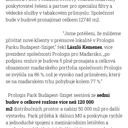
poskytovatel řešení a partner pro speciální filtry a
vědecké služby v tabákovém průmyslu. Společnost
bude v budově pronajímat celkem 12740 m2.
“Jsme potěšeni, že můžeme
přivítat nové klienty v prémiové lokalitě v Prologis
Parku Budapest-Sziget,“ řekl
László Kemenes
, vice
prezident společnosti Prologis pro Maďarsko, „po
podpisu smluv je budova 5 plně pronajata a celková
obsazenost maďarského portfolia společnosti Prologis
se zvýšila na 86 %, což je vysoko nad průměrem, který
se na maďarském trhu pohybuje kolem 77 %.“
Prologis Park Budapest-Sziget sestává ze
sedmi
budov o celkové rozloze více než 120 000
m2
distribučních prostor a nabízí 50 000 m2 pro další
výstavbu. Park přiléhá k dálnici M0 a poskytuje rychlé
a jednoduché spojení s mezinárodním letištěm a