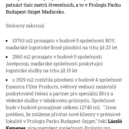
patnáct tisíc metrů čtverečních, a to v Prologis Parku
Budapest-Sziget Maďarsko.
Smlouvy zahrnují:
10763 m2 pronajato v budově 5 společnosti BOY,
maďarské logistické firmě působící na trhu již 23 let
2560 m2 pronajato v budově 5 společnosti
Javépcoop, maďarské společnosti poskytující
logistické služby na trhu již 15 let
o 1529 m2 rozšířila působení v budově 4 společnost
Essentra Filter Products, světový vedoucí nezávislý
poskytovatel řešení a partner pro speciální filtry a
vědecké služby v tabákovém průmyslu. Společnost
bude v budově pronajímat celkem 12740 m2. “Jsme
potěšeni, že můžeme přivítat nové klienty v prémiové
lokalitě v Prologis Parku Budapest-Sziget,“ řekl
László
Kemenes
, vice prezident společnosti Prologis pro