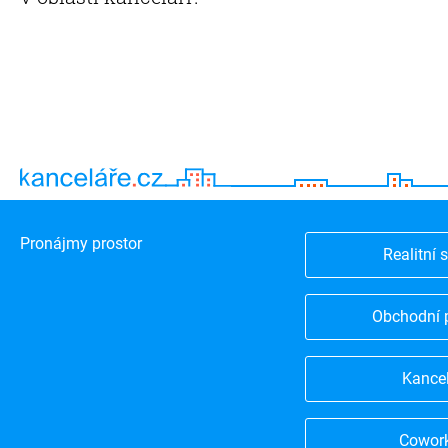
Pronájmy prostor
Realitní 
Obchodní 
Kance
Cowor