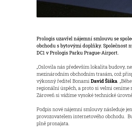
Prologis uzavřel nájemní smlouvu se spol
obchodu s bytovými doplňky. Společnost ny
DC1 v Prologis Parku Prague-Airport.
„Oslovila nás především lokalita budovy, n
mezinárodním obchodním trasám, což přispí
výkonný ředitel Bonami
David Šiška
. „Běh
regionální úspěch, a proto si velmi cením
Zároveň si vážíme vysoké technické úrovně 
Podpis nové nájemní smlouvy následuje je
provozovatelem internetového obchodu. Bud
plně pronajata.