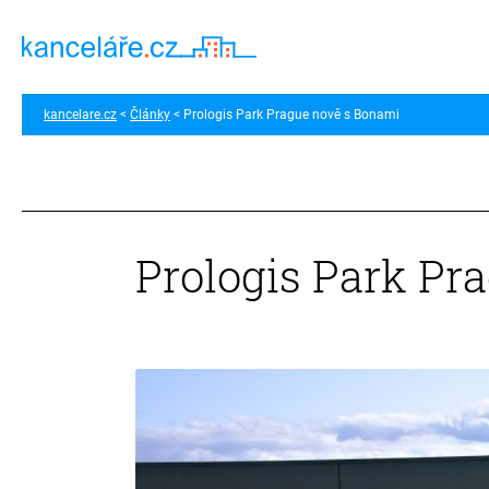
kancelare.cz
Články
Prologis Park Prague nově s Bonami
Prologis Park Pr