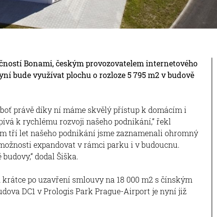
ečností Bonami, českým provozovatelem internetového
ní bude využívat plochu o rozloze 5 795 m2 v budově
eboť právě díky ní máme skvělý přístup k domácím i
vá k rychlému rozvoji našeho podnikání,“ řekl
em tří let našeho podnikání jsme zaznamenali ohromný
e možnosti expandovat v rámci parku i v budoucnu.
budovy,“ dodal Šiška.
n krátce po uzavření smlouvy na 18 000 m2 s čínským
ova DC1 v Prologis Park Prague-Airport je nyní již