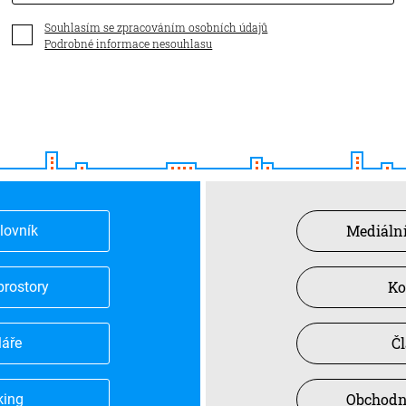
Souhlasím se zpracováním osobních údajů
Podrobné informace nesouhlasu
Mediální
slovník
Ko
prostory
Č
láře
Obchodn
king