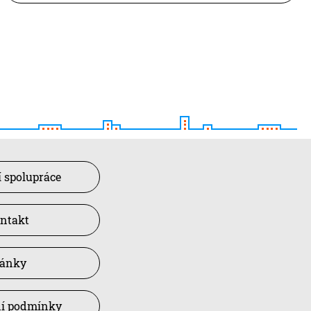
 spolupráce
ntakt
lánky
í podmínky