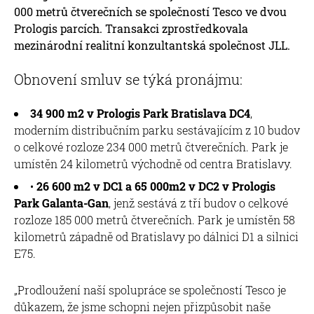
000 metrů čtverečních se společností Tesco ve dvou
Prologis parcích. Transakci zprostředkovala
mezinárodní realitní konzultantská společnost JLL.
Obnovení smluv se týká pronájmu:
34 900 m2 v Prologis Park Bratislava DC4
,
moderním distribučním parku sestávajícím z 10 budov
o celkové rozloze 234 000 metrů čtverečních. Park je
umístěn 24 kilometrů východně od centra Bratislavy.
•
26 600 m2 v DC1 a 65 000m2 v DC2 v Prologis
Park Galanta-Gan
, jenž sestává z tří budov o celkové
rozloze 185 000 metrů čtverečních. Park je umístěn 58
kilometrů západně od Bratislavy po dálnici D1 a silnici
E75.
„Prodloužení naší spolupráce se společností Tesco je
důkazem, že jsme schopni nejen přizpůsobit naše