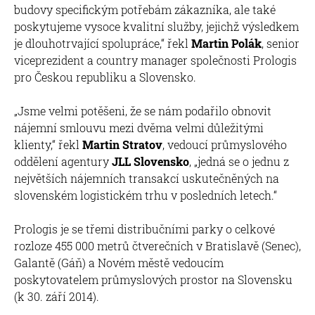
budovy specifickým potřebám zákazníka, ale také
poskytujeme vysoce kvalitní služby, jejichž výsledkem
je dlouhotrvající spolupráce,“ řekl
Martin Polák
, senior
viceprezident a country manager společnosti Prologis
pro Českou republiku a Slovensko.
„Jsme velmi potěšeni, že se nám podařilo obnovit
nájemní smlouvu mezi dvěma velmi důležitými
klienty,“ řekl
Martin Stratov
, vedoucí průmyslového
oddělení agentury
JLL Slovensko
, „jedná se o jednu z
největších nájemních transakcí uskutečněných na
slovenském logistickém trhu v posledních letech.“
Prologis je se třemi distribučními parky o celkové
rozloze 455 000 metrů čtverečních v Bratislavě (Senec),
Galantě (Gáň) a Novém městě vedoucím
poskytovatelem průmyslových prostor na Slovensku
(k 30. září 2014).