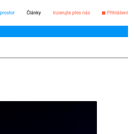
prostor
Články
Inzerujte přes nás
Přihlášení