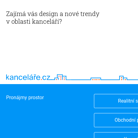
Zajímá vás design a nové trendy
v oblasti kanceláří?
Pronájmy prostor
Realitní 
Obchodní 