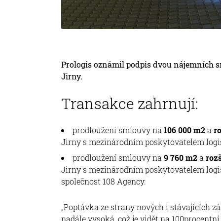
Prologis oznámil podpis dvou nájemních s
Jirny.
Transakce zahrnují:
prodloužení smlouvy na
106 000 m2
a
r
Jirny s mezinárodním poskytovatelem logi
prodloužení smlouvy na
9 760 m2
a
roz
Jirny s mezinárodním poskytovatelem logi
společnost 108 Agency.
„Poptávka ze strany nových i stávajících z
nadále vysoká, což je vidět na 100procentn