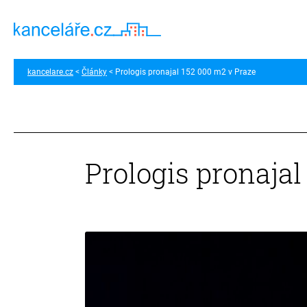
kancelare.cz
Články
Prologis pronajal 152 000 m2 v Praze
Prologis pronajal