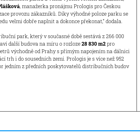
Plášková
, manažerka pronájmu Prologis pro Českou
lizace provozu zákazníků. Díky výhodné poloze parku se
du velmi dobře naplnit a dokonce překonat,“ dodala.
ribuční park, který v současné době sestává z 266 000
staví další budova na míru o rozloze
28 830 m2
pro
metrů východně od Prahy s přímým napojením na dálnici
í trh i do sousedních zemí. Prologis je s více než 952
r jedním z předních poskytovatelů distribučních budov