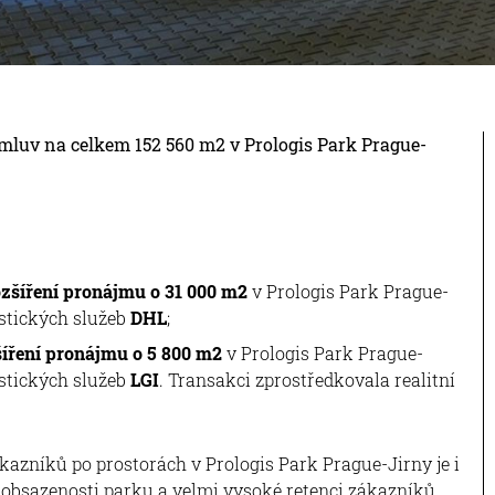
mluv na celkem 152 560 m2 v Prologis Park Prague-
ozšíření pronájmu o 31 000 m2
v Prologis Park Prague-
stických služeb
DHL
;
šíření pronájmu o 5 800 m2
v Prologis Park Prague-
stických služeb
LGI
. Transakci zprostředkovala realitní
ákazníků po prostorách v Prologis Park Prague-Jirny je i
í obsazenosti parku a velmi vysoké retenci zákazníků,