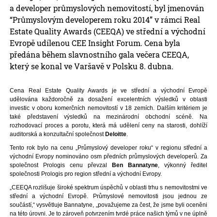
a developer průmyslových nemovitostí, byl jmenován
“Průmyslovým developerem roku 2014” v rámci Real
Estate Quality Awards (CEEQA) ve střední a východní
Evropě udílenou CEE Insight Forum. Cena byla
předána během slavnostního gala večera CEEQA,
který se konal ve Varšavě v Polsku 8. dubna.
Cena Real Estate Quality Awards je ve střední a východní Evropě
udělována každoročně za dosažení excelentních výsledků v oblasti
investic v oboru komerčních nemovitostí v 18 zemích. Dalším kritériem je
také představení výsledků na mezinárodní obchodní scéně. Na
rozhodovací proces a porotu, která má udělení ceny na starosti, dohlíží
auditorská a konzultační společnost
Deloitte
.
Tento rok bylo na cenu „Průmyslový developer roku“ v regionu střední a
východní Evropy nominováno osm předních průmyslových developerů. Za
společnost Prologis cenu převzal
Ben Bannatyne
, výkonný ředitel
společnosti Prologis pro region střední a východní Evropy.
„CEEQA rozlišuje široké spektrum úspěchů v oblasti trhu s nemovitostmi ve
střední a východní Evropě. Průmyslové nemovitosti jsou jednou ze
součástí,“ vysvětluje Bannatyne, „považujeme za čest, že jsme byli oceněni
na této úrovni. Je to zároveň potvrzením tvrdé práce našich týmů v ne úplně