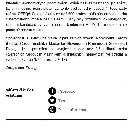
ideálních ekonomických podmínkách. Právě naši zaměstnanci jsou těmi,
kterým musíme pogratulovat za tento obdivuhodný úspěch.“
Jedenáctý
ročník CEEQA Gala
přilákal více než 600 profesionálů působících na trhu
s nemovitostmi z více než 40 zemí. Ceny byly rozdány v 26 kategoriích,
seznam kandidátů byl zveřejněn na konferenci MIPIM, které se konala v
polovině března v Cannes.
Společnost je aktivní na trzích v pěti zemích střední a východní Evropy
(Polsko, Česká republika, Maďarsko, Slovensko a Rumunsko). Společnost
Prologis je s portfoliem sestávajícím z více než 3,6 milionů metrů
čtverečních vedoucím vlastníkem distribučních nemovitostí ve střední a
východní Evropě (k 31. prosinci 2013).
Zdroj a foto: Prologis
Sdílejte článek s
Facebook
ostatními
Twitter
Poslat přes email