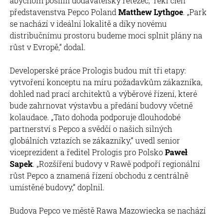
abychom posílili dodavatelský řetězec,“ řekl člen
představenstva Pepco Poland
Matthew Lythgoe
. „Park
se nachází v ideální lokalitě a díky novému
distribučnímu prostoru budeme moci splnit plány na
růst v Evropě,“ dodal.
Developerské práce Prologis budou mít tři etapy:
vytvoření konceptu na míru požadavkům zákazníka,
dohled nad prací architektů a výběrové řízení, které
bude zahrnovat výstavbu a předání budovy včetně
kolaudace. „Tato dohoda podporuje dlouhodobé
partnerství s Pepco a svědčí o našich silných
globálních vztazích se zákazníky,“ uvedl senior
viceprezident a ředitel Prologis pro Polsko
Paweł
Sapek
. „Rozšíření budovy v Rawě podpoří regionální
růst Pepco a znamená řízení obchodu z centrálně
umístěné budovy,“ doplnil.
Budova Pepco ve městě Rawa Mazowiecka se nachází