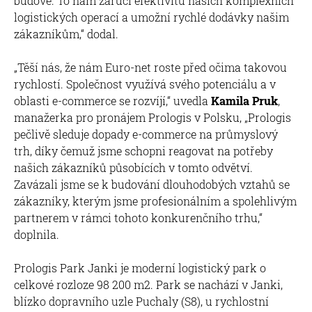
budově. To nám zaručí efektivitu našich komplexních
logistických operací a umožní rychlé dodávky našim
zákazníkům,“ dodal.
„Těší nás, že nám Euro-net roste před očima takovou
rychlostí. Společnost využívá svého potenciálu a v
oblasti e-commerce se rozvíjí,“ uvedla
Kamila Pruk
,
manažerka pro pronájem Prologis v Polsku, „Prologis
pečlivě sleduje dopady e-commerce na průmyslový
trh, díky čemuž jsme schopni reagovat na potřeby
našich zákazníků působících v tomto odvětví.
Zavázali jsme se k budování dlouhodobých vztahů se
zákazníky, kterým jsme profesionálním a spolehlivým
partnerem v rámci tohoto konkurenčního trhu,“
doplnila.
Prologis Park Janki je moderní logistický park o
celkové rozloze 98 200 m2. Park se nachází v Janki,
blízko dopravního uzle Puchaly (S8), u rychlostní