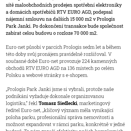
sítě maloobchodních prodejen spotřební elektroniky
a domácích spotřebičů RTV EURO AGD, podepsal
nájemní smlouvu na dalších 15 000 m2 v Prologis
Park Janki. Po dokončení transakce bude společnost
zabírat celou budovu o rozloze 70 000 m2.
Euro-net působí v parcích Prologis sedm let a během
této doby svůj pronájem pravidelně rozšiřoval. V
současné době Euro-net provozuje 224 kamenných
obchodů RTV EURO AGD na 136 místech po celém
Polsku a webové stránky s e-shopem.
„Prologis Park Janki jsme si vybrali, protože naše
podnikání vyžaduje dokonale organizovanou
logistiku,“ řekl
Tomasz Siedlecki
, marketingový
ředitel Euro-net, „klíčový význam měla vynikající
poloha parku, profesionální správa nemovitosti a
možnost expandovat v rámci parku, konkrétně v jedné