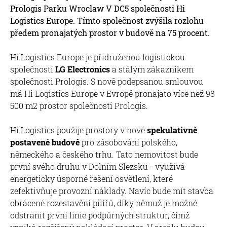
Prologis Parku Wroclaw V DC5 společnosti Hi
Logistics Europe. Tímto společnost zvýšila rozlohu
předem pronajatých prostor v budově na 75 procent.
Hi Logistics Europe je přidruženou logistickou
společností
LG Electronics
a stálým zákazníkem
společnosti Prologis. S nově podepsanou smlouvou
má Hi Logistics Europe v Evropě pronajato více než 98
500 m2 prostor společnosti Prologis.
Hi Logistics použije prostory v nové
spekulativně
postavené budově
pro zásobování polského,
německého a českého trhu. Tato nemovitost bude
první svého druhu v Dolním Slezsku - využívá
energeticky úsporné řešení osvětlení, které
zefektivňuje provozní náklady. Navíc bude mít stavba
obrácené rozestavění pilířů, díky němuž je možné
odstranit první linie podpůrných struktur, čímž