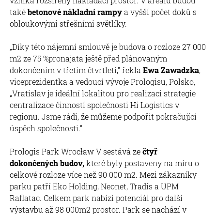
vzniká rozšířený nakládací prostor. V areálu budou
také
betonové nákladní rampy
a vyšší počet doků s
obloukovými střešními světlíky.
„Díky této nájemní smlouvě je budova o rozloze 27 000
m2 ze 75 %pronajata ještě před plánovaným
dokončením v třetím čtvrtletí,“ řekla
Ewa Zawadzka
,
viceprezidentka a vedoucí vývoje Prologisu, Polsko,
„Vratislav je ideální lokalitou pro realizaci strategie
centralizace činností společnosti Hi Logistics v
regionu. Jsme rádi, že můžeme podpořit pokračující
úspěch společnosti.“
Prologis Park Wrocław V sestává ze
čtyř
dokončených budov,
které byly postaveny na míru o
celkové rozloze více než 90 000 m2. Mezi zákazníky
parku patří Eko Holding, Neonet, Tradis a UPM
Raflatac. Celkem park nabízí potenciál pro další
výstavbu až 98 000m2 prostor. Park se nachází v