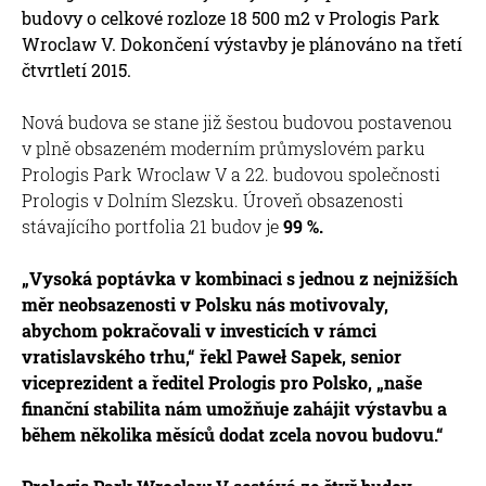
budovy o celkové rozloze 18 500 m2 v Prologis Park
Wroclaw V. Dokončení výstavby je plánováno na třetí
čtvrtletí 2015.
Nová budova se stane již šestou budovou postavenou
v plně obsazeném moderním průmyslovém parku
Prologis Park Wroclaw V a 22. budovou společnosti
Prologis v Dolním Slezsku. Úroveň obsazenosti
stávajícího portfolia 21 budov je
99 %.
„Vysoká poptávka v kombinaci s jednou z nejnižších
měr neobsazenosti v Polsku nás motivovaly,
abychom pokračovali v investicích v rámci
vratislavského trhu,“ řekl
Paweł Sapek
, senior
viceprezident a ředitel Prologis pro Polsko, „naše
finanční stabilita nám umožňuje zahájit výstavbu a
během několika měsíců dodat zcela novou budovu.“