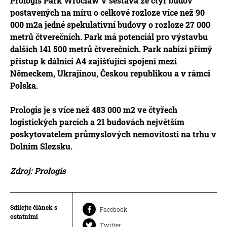
Prologis Park Wroclaw V sestává ze čtyř budov
postavených na míru o celkové rozloze
více než 90
000 m2
a jedné spekulativní budovy o rozloze 27 000
metrů čtverečních. Park má potenciál pro výstavbu
dalších 141 500 metrů čtverečních. Park nabízí přímý
přístup k dálnici A4 zajišťující spojení mezi
Německem, Ukrajinou, Českou republikou a v rámci
Polska.
Prologis je s více než 483 000 m2 ve čtyřech
logistických parcích a 21 budovách největším
poskytovatelem průmyslových nemovitostí na trhu v
Dolním Slezsku.
Zdroj: Prologis
Sdílejte článek s
Facebook
ostatními
Twitter