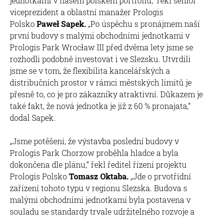
jednotkami v našem polském portfoliu,“ řekl senior
viceprezident a oblastní manažer Prologis
Polsko
Paweł Sapek.
„Po úspěchu s pronájmem naší
první budovy s malými obchodními jednotkami v
Prologis Park Wrocław III před dvěma lety jsme se
rozhodli podobně investovat i ve Slezsku. Utvrdili
jsme se v tom, že flexibilita kancelářských a
distribučních prostor v rámci městských limitů je
přesně to, co je pro zákazníky atraktivní. Důkazem je
také fakt, že nová jednotka je již z 60 % pronajata,“
dodal Sapek.
„Jsme potěšeni, že výstavba poslední budovy v
Prologis Park Chorzow proběhla hladce a byla
dokončena dle plánu,“ řekl ředitel řízení projektu
Prologis Polsko
Tomasz Oktaba.
„Jde o prvotřídní
zařízení tohoto typu v regionu Slezska. Budova s
malými obchodními jednotkami byla postavena v
souladu se standardy trvale udržitelného rozvoje a