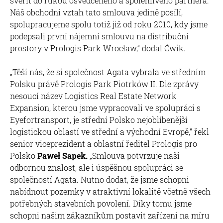
svěřit do rukou osvědčeného a spolehlivého partnera.
Náš obchodní vztah tato smlouva jedině posílí,
spolupracujeme spolu totiž již od roku 2010, kdy jsme
podepsali první nájemní smlouvu na distribuční
prostory v Prologis Park Wrocław,“ dodal Ćwik.
„Těší nás, že si společnost Agata vybrala ve středním
Polsku právě Prologis Park Piotrków II. Dle zprávy
nesoucí název Logistics Real Estate Network
Expansion, kterou jsme vypracovali ve spolupráci s
Eyefortransport, je střední Polsko nejoblíbenější
logistickou oblastí ve střední a východní Evropě,“ řekl
senior viceprezident a oblastní ředitel Prologis pro
Polsko
Paweł Sapek.
„Smlouva potvrzuje naši
odbornou znalost, ale i úspěšnou spolupráci se
společností Agata. Nutno dodat, že jsme schopni
nabídnout pozemky v atraktivní lokalitě včetně všech
potřebných stavebních povolení. Díky tomu jsme
schopni našim zákazníkům postavit zařízení na míru