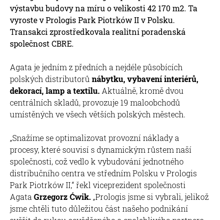
výstavbu budovy na míru o velikosti 42 170 m2. Ta
vyroste v Prologis Park Piotrków II v Polsku.
Transakci zprostředkovala realitní poradenská
společnost CBRE.
Agata je jedním z předních a nejdéle působících
polských distributorů
nábytku, vybavení interiérů,
dekorací, lamp a textilu.
Aktuálně, kromě dvou
centrálních skladů, provozuje 19 maloobchodů
umístěných ve všech větších polských městech.
„Snažíme se optimalizovat provozní náklady a
procesy, které souvisí s dynamickým růstem naší
společnosti, což vedlo k vybudování jednotného
distribučního centra ve středním Polsku v Prologis
Park Piotrków II,“ řekl viceprezident společnosti
Agata
Grzegorz Ćwik.
„Prologis jsme si vybrali, jelikož
jsme chtěli tuto důležitou část našeho podnikání