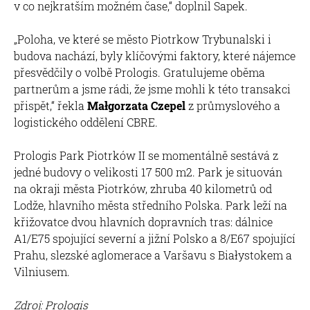
v co nejkratším možném čase,“ doplnil Sapek.
„Poloha, ve které se město Piotrkow Trybunalski i
budova nachází, byly klíčovými faktory, které nájemce
přesvědčily o volbě Prologis. Gratulujeme oběma
partnerům a jsme rádi, že jsme mohli k této transakci
přispět,“ řekla
Małgorzata Czepel
z průmyslového a
logistického oddělení CBRE.
Prologis Park Piotrków II se momentálně sestává z
jedné budovy o velikosti 17 500 m2. Park je situován
na okraji města Piotrków, zhruba 40 kilometrů od
Lodže, hlavního města středního Polska. Park leží na
křižovatce dvou hlavních dopravních tras: dálnice
A1/E75 spojující severní a jižní Polsko a 8/E67 spojující
Prahu, slezské aglomerace a Varšavu s Białystokem a
Vilniusem.
Zdroj: Prologis