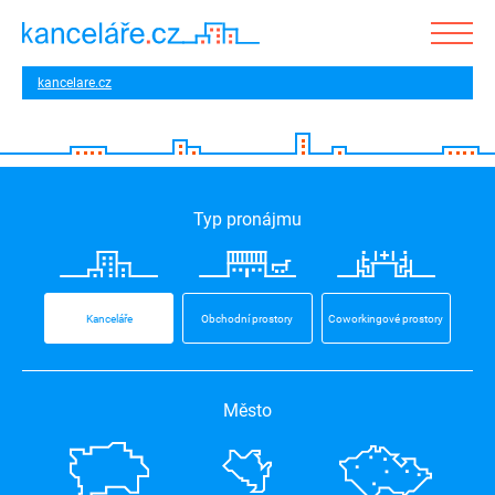
kancelare.cz
Typ pronájmu
Kanceláře
Obchodní prostory
Coworkingové prostory
Město