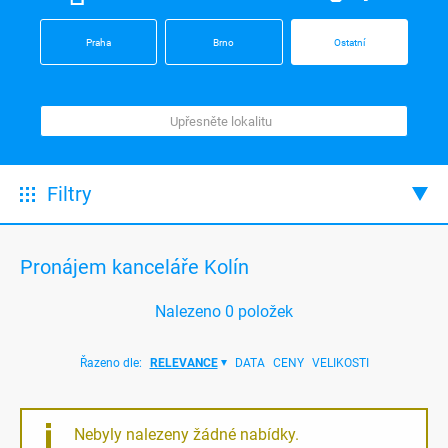
Praha
Brno
Ostatní
Filtry
Pronájem kanceláře Kolín
Nalezeno
0
položek
Řazeno dle:
RELEVANCE
DATA
CENY
VELIKOSTI
Nebyly nalezeny žádné nabídky.