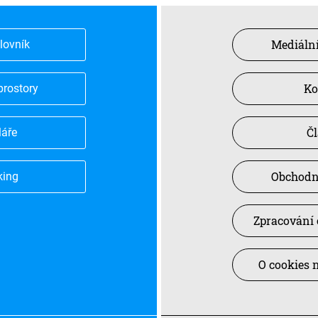
Mediální
slovník
Ko
prostory
Č
láře
Obchodn
king
Zpracování 
O cookies 