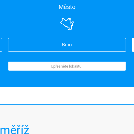
Město
Brno
oměříž