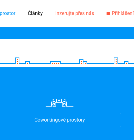
prostor
Články
Inzerujte přes nás
Přihlášení
Coworkingové prostory