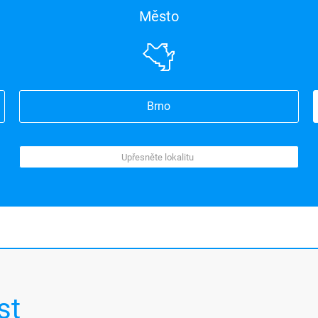
Město
Brno
st