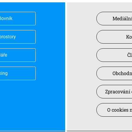
Mediální
slovník
Ko
prostory
Č
láře
Obchodn
king
Zpracování 
O cookies 