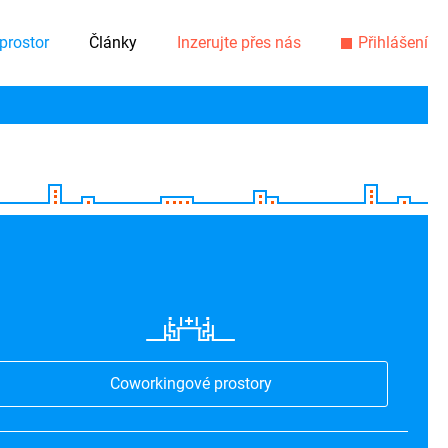
prostor
Články
Inzerujte přes nás
Přihlášení
Coworkingové prostory