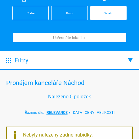
Praha
Brno
Ostatní
Filtry
Pronájem kanceláře Náchod
Nalezeno
0
položek
Řazeno dle:
RELEVANCE
DATA
CENY
VELIKOSTI
Nebyly nalezeny žádné nabídky.