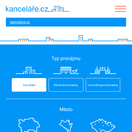
kancelare.cz
Typ pronájmu
Kanceláře
Obchodní prostory
Coworkingové prostory
Město