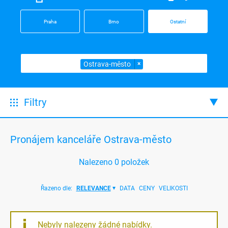
Praha
Brno
Ostatní
Ostrava-město
×
Filtry
Pronájem kanceláře Ostrava-město
Nalezeno
0
položek
Řazeno dle:
RELEVANCE
DATA
CENY
VELIKOSTI
Nebyly nalezeny žádné nabídky.