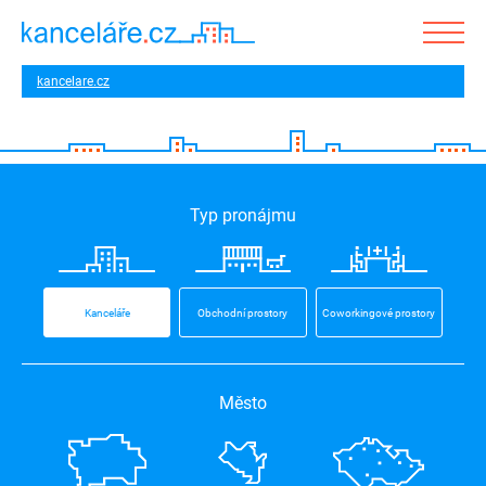
kancelare.cz
Typ pronájmu
Kanceláře
Obchodní prostory
Coworkingové prostory
Město