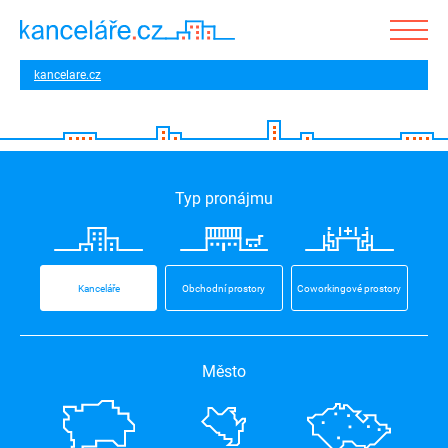
kancelare.cz
Typ pronájmu
Kanceláře
Obchodní prostory
Coworkingové prostory
Město