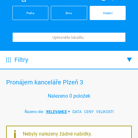
Praha
Brno
Ostatní
Filtry
Pronájem kanceláře Plzeň 3
Nalezeno
0
položek
Řazeno dle:
RELEVANCE
DATA
CENY
VELIKOSTI
Nebyly nalezeny žádné nabídky.