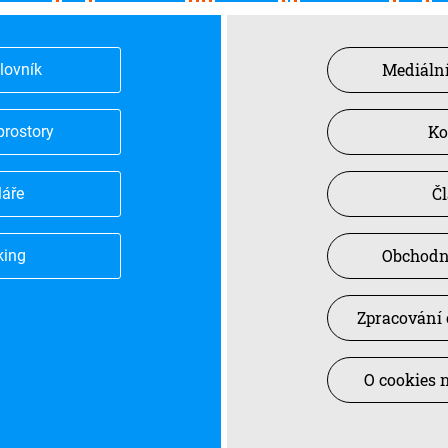
Mediální
slovník
Ko
prostory
Č
láře
Obchodn
king
Zpracování 
O cookies 