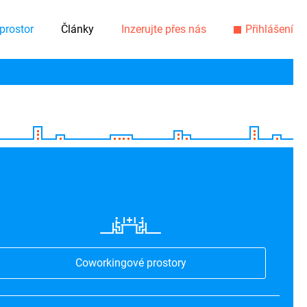
prostor
Články
Inzerujte přes nás
Přihlášení
Coworkingové prostory