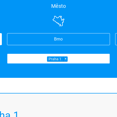
Město
Brno
Praha 1
×
ha 1