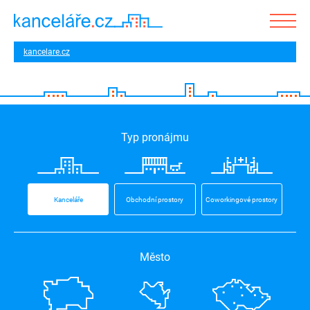
kancelare.cz
Typ pronájmu
Kanceláře
Obchodní prostory
Coworkingové prostory
Město