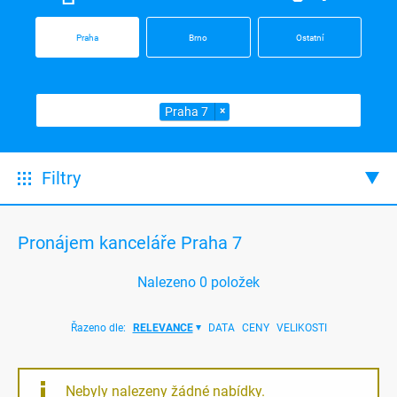
Praha
Brno
Ostatní
Praha 7
×
Filtry
Pronájem kanceláře Praha 7
Nalezeno
0
položek
Řazeno dle:
RELEVANCE
DATA
CENY
VELIKOSTI
Nebyly nalezeny žádné nabídky.