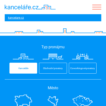
kancelare.cz
Typ pronájmu
Kanceláře
Obchodní prostory
Coworkingové prostory
Město