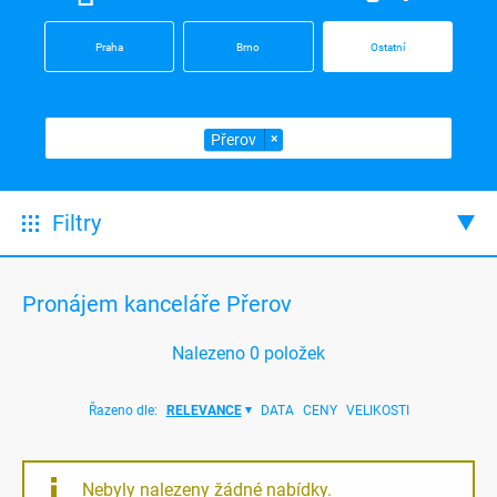
Praha
Brno
Ostatní
Přerov
×
Filtry
Pronájem kanceláře Přerov
Nalezeno
0
položek
Řazeno dle:
RELEVANCE
DATA
CENY
VELIKOSTI
Nebyly nalezeny žádné nabídky.