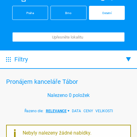
Praha
Brno
Ostatní
Filtry
Pronájem kanceláře Tábor
Nalezeno
0
položek
Řazeno dle:
RELEVANCE
DATA
CENY
VELIKOSTI
Nebyly nalezeny žádné nabídky.