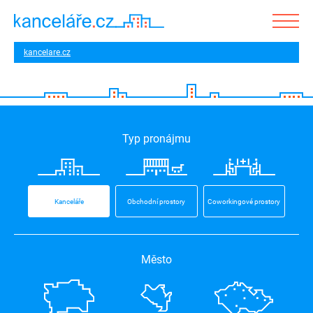
kancelare.cz
Typ pronájmu
Kanceláře
Obchodní prostory
Coworkingové prostory
Město