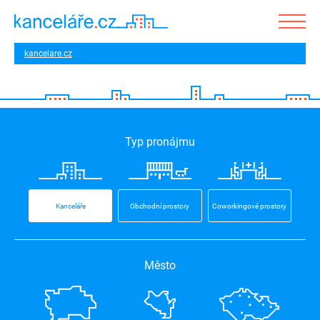
kancelare.cz
Typ pronájmu
Kanceláře
Obchodní prostory
Coworkingové prostory
Město