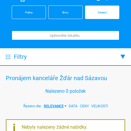
Praha
Brno
Ostatní
Filtry
Pronájem kanceláře Žďár nad Sázavou
Nalezeno
0
položek
Řazeno dle:
RELEVANCE
DATA
CENY
VELIKOSTI
Nebyly nalezeny žádné nabídky.