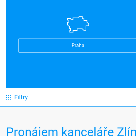
Praha
Filtry
Pronájem kanceláře Zlí