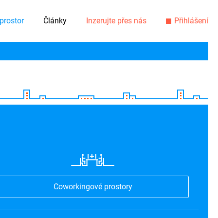
prostor
Články
Inzerujte přes nás
Přihlášení
Coworkingové prostory