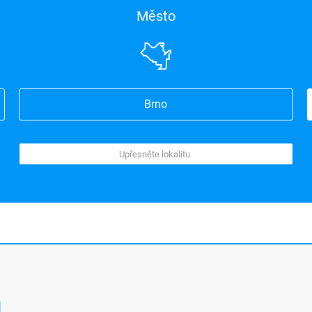
Město
Brno
n