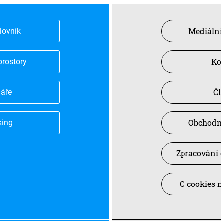
Mediální
slovník
Ko
prostory
Č
láře
Obchodn
king
Zpracování 
O cookies 