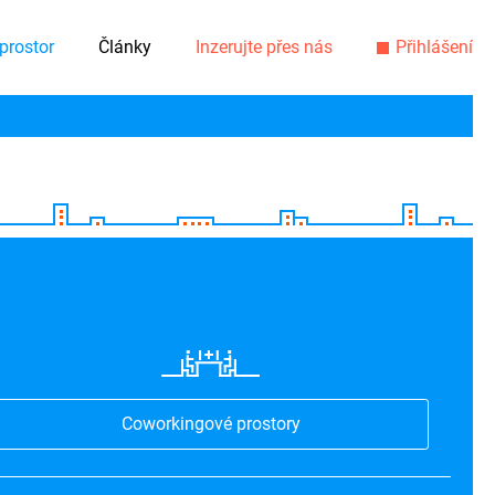
prostor
Články
Inzerujte přes nás
Přihlášení
Coworkingové prostory