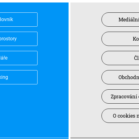
Mediální
slovník
Ko
prostory
Č
láře
Obchodn
king
Zpracování 
O cookies 