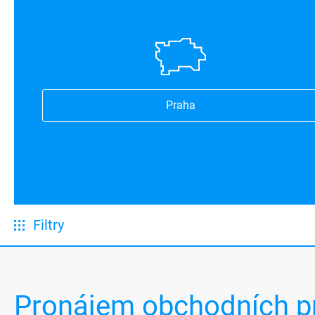
Praha
Filtry
Pronájem obchodních p