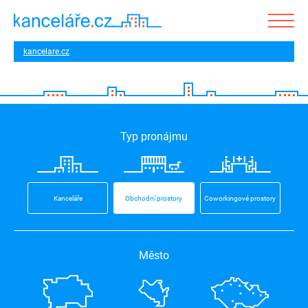
kancelare.cz
Typ pronájmu
Kanceláře
Obchodní prostory
Coworkingové prostory
Město