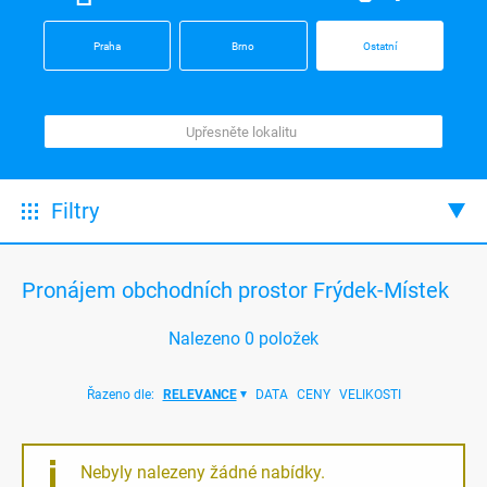
Praha
Brno
Ostatní
Filtry
Pronájem obchodních prostor Frýdek-Místek
Nalezeno
0
položek
Řazeno dle:
RELEVANCE
DATA
CENY
VELIKOSTI
Nebyly nalezeny žádné nabídky.