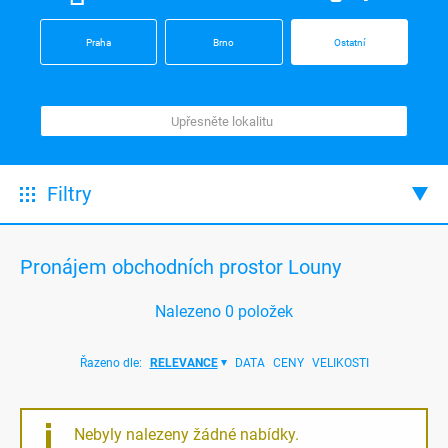
Praha
Brno
Ostatní
Filtry
Pronájem obchodních prostor Louny
Nalezeno
0
položek
Řazeno dle:
RELEVANCE
DATA
CENY
VELIKOSTI
Nebyly nalezeny žádné nabídky.