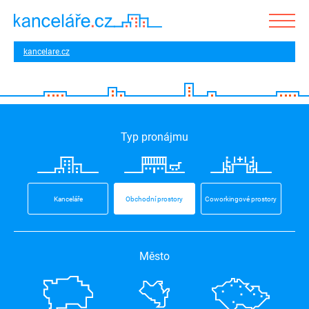
kancelare.cz
Typ pronájmu
Kanceláře
Obchodní prostory
Coworkingové prostory
Město