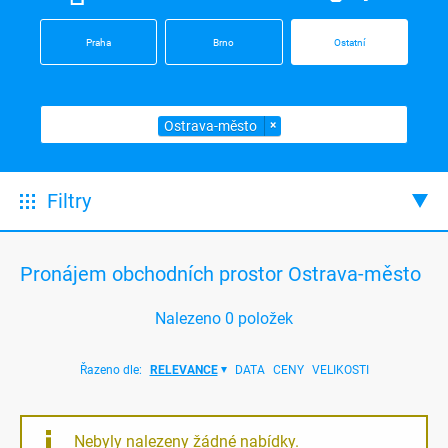
Praha
Brno
Ostatní
Ostrava-město
×
Filtry
Pronájem obchodních prostor Ostrava-město
Nalezeno
0
položek
Řazeno dle:
RELEVANCE
DATA
CENY
VELIKOSTI
Nebyly nalezeny žádné nabídky.