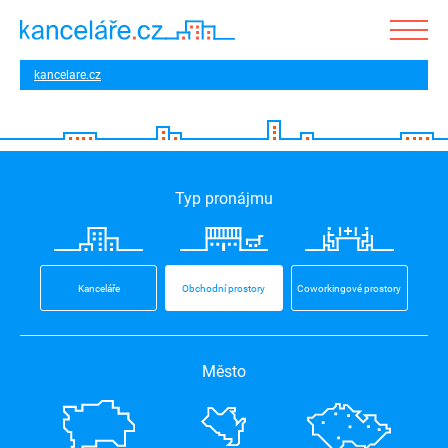
kancelare.cz
Typ pronájmu
Kanceláře
Obchodní prostory
Coworkingové prostory
Město