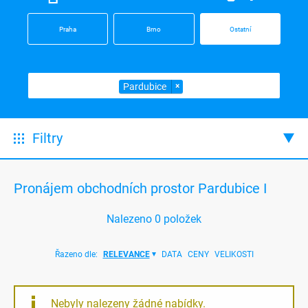
Praha
Brno
Ostatní
Pardubice
×
Filtry
Pronájem obchodních prostor Pardubice I
Nalezeno
0
položek
Řazeno dle:
RELEVANCE
DATA
CENY
VELIKOSTI
Nebyly nalezeny žádné nabídky.