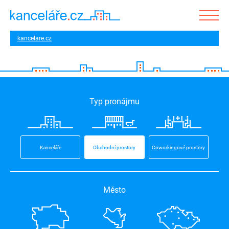
kancelare.cz
Typ pronájmu
Kanceláře
Obchodní prostory
Coworkingové prostory
Město