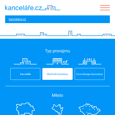
kancelare.cz
Typ pronájmu
Kanceláře
Obchodní prostory
Coworkingové prostory
Město