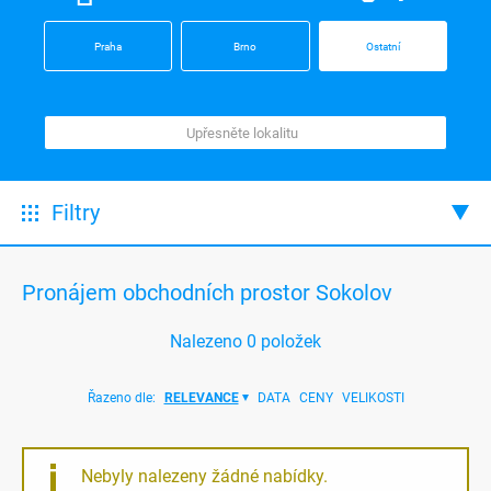
Praha
Brno
Ostatní
Filtry
Pronájem obchodních prostor Sokolov
Nalezeno
0
položek
Řazeno dle:
RELEVANCE
DATA
CENY
VELIKOSTI
Nebyly nalezeny žádné nabídky.