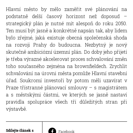
Hlavní město by mělo zaměřit své plánování na
podstatně delší časový horizont než doposud –
strategický plán je nutné mít alespoň do roku 2050.
Ten musí být jasně a konkrétně napsán tak, aby lidem
bylo zřejmé, jaká existuje obecná společenská shoda
na rozvoji Prahy do budoucna. Nezbytný je nový
skutečně ambiciózní územní plán. Do doby jeho přijetí
je třeba výrazné akcelerovat proces schvalování změn
toho současného zejména na brownfieldech. Zrychlit
schvalování na úrovni města pomůže Hlavní stavební
úřad. Soukromí investoři by potom měli uzavírat v
Praze třístranné plánovací smlouvy – s magistrátem
a s městskými částmi, ve kterých se jasně nastaví
pravidla spolupráce všech tří důležitých stran při
výstavbě.
Sdílejte článek s
Facebook