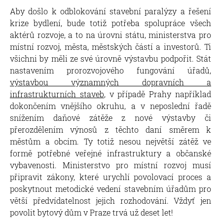
Aby došlo k odblokování stavební paralýzy a řešení
krize bydlení, bude totiž potřeba spolupráce všech
aktérů rozvoje, a to na úrovni státu, ministerstva pro
místní rozvoj, města, městských částí a investorů. Ti
všichni by měli ze své úrovně výstavbu podpořit. Stát
nastavením prorozvojového fungování úřadů,
výstavbou významných dopravních a
infrastrukturních staveb
, v případě Prahy například
dokončením vnějšího okruhu, a v neposlední řadě
snížením daňové zátěže z nové výstavby či
přerozdělením výnosů z těchto daní směrem k
městům a obcím. Ty totiž nesou největší zátěž ve
formě potřebné veřejné infrastruktury a občanské
vybavenosti. Ministerstvo pro místní rozvoj musí
připravit zákony, které urychlí povolovací proces a
poskytnout metodické vedení stavebním úřadům pro
větší předvídatelnost jejich rozhodování. Vždyť jen
povolit bytový dům v Praze trvá už deset let!