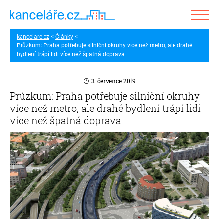
kancelare.cz
Články
Průzkum: Praha potřebuje silniční okruhy více než metro, ale drahé
bydlení trápí lidi více než špatná doprava
3. července 2019
Průzkum: Praha potřebuje silniční okruhy
více než metro, ale drahé bydlení trápí lidi
více než špatná doprava