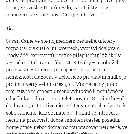
analytik, programátor a účetní. Například právě díky
tomu, že vzešli z IT průmyslu, jsou tri čtvrtiny
manažerů ve společnosti Google introverti.“
Ticho!
Susan Caine ve stejnojmenném bestselleru, který
rozpoutal diskusi o introvertech, vypráví doslova o
„nadvládě“ extrovertů, jimž se přizpůsobují již školy –
vezměte si takovou třídu s 20-30 žáky – a bohužel i
pracoviště – hlavně open space. Hluk, šum a
nemožnost relaxovat v tichu nebo při vlastní hudbě je
pro introverty velmi stresující. Mnohé firmy proto
mají různé místnosti určené výhradně k nerušenému
odpočinku a důvěrnému telefonování. S. Caine hovoří
doslova o „restorative niches“, tedy místech návratu k
sobě samému, kde se „nabíjejí“. Pokud se introverti
necítí na pracovišti dobře, mnohem častěji požadují
home office, neboť doma mohou pracovat nerušeně, ve