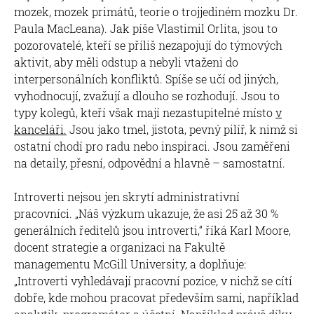
mozek, mozek primátů, teorie o trojjediném mozku Dr.
Paula MacLeana). Jak píše Vlastimil Orlita, jsou to
pozorovatelé, kteří se příliš nezapojují do týmových
aktivit, aby měli odstup a nebyli vtaženi do
interpersonálních konfliktů. Spíše se učí od jiných,
vyhodnocují, zvažují a dlouho se rozhodují. Jsou to
typy kolegů, kteří však mají nezastupitelné místo
v
kanceláři.
Jsou jako tmel, jistota, pevný pilíř, k nimž si
ostatní chodí pro radu nebo inspiraci. Jsou zaměřeni
na detaily, přesní, odpovědní a hlavně – samostatní.
Introverti nejsou jen skrytí administrativní
pracovníci. „Náš výzkum ukazuje, že asi 25 až 30 %
generálních ředitelů jsou introverti,“ říká Karl Moore,
docent strategie a organizaci na Fakultě
managementu McGill University, a doplňuje:
„Introverti vyhledávají pracovní pozice, v nichž se cítí
dobře, kde mohou pracovat především sami, například