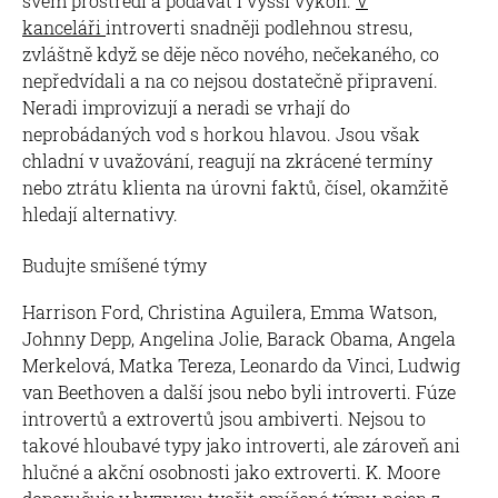
svém prostředí a podávat i vyšší výkon.
V
kanceláři
introverti snadněji podlehnou stresu,
zvláštně když se děje něco nového, nečekaného, co
nepředvídali a na co nejsou dostatečně připravení.
Neradi improvizují a neradi se vrhají do
neprobádaných vod s horkou hlavou. Jsou však
chladní v uvažování, reagují na zkrácené termíny
nebo ztrátu klienta na úrovni faktů, čísel, okamžitě
hledají alternativy.
Budujte smíšené týmy
Harrison Ford, Christina Aguilera, Emma Watson,
Johnny Depp, Angelina Jolie, Barack Obama, Angela
Merkelová, Matka Tereza, Leonardo da Vinci, Ludwig
van Beethoven a další jsou nebo byli introverti. Fúze
introvertů a extrovertů jsou ambiverti. Nejsou to
takové hloubavé typy jako introverti, ale zároveň ani
hlučné a akční osobnosti jako extroverti. K. Moore