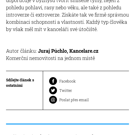
doporučuje v byznysu tvořit smíšené týmy, nejen z
pohledu pohlaví, rasy nebo věku, ale také z pohledu
introverze či extroverze. Získáte tak ve firmě správnou
kombinaci schopností a vlastností. Každý typ člověka
by však měl mít v kanceláři své útočiště.
Autor článku:
Juraj Púchlo, Kancelare.cz
Komerční nemovitosti na jednom místě
Sdílejte článek s
Facebook
ostatními
Twitter
Poslat přes email