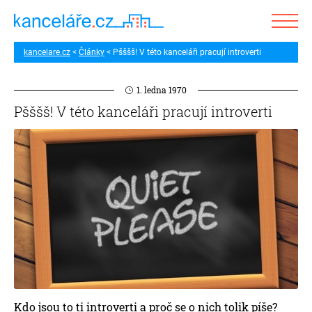
kancelare.cz
Články
Pšššš! V této kanceláři pracují introverti
1. ledna 1970
Pšššš! V této kanceláři pracují introverti
Kdo jsou to ti introverti a proč se o nich tolik píše?