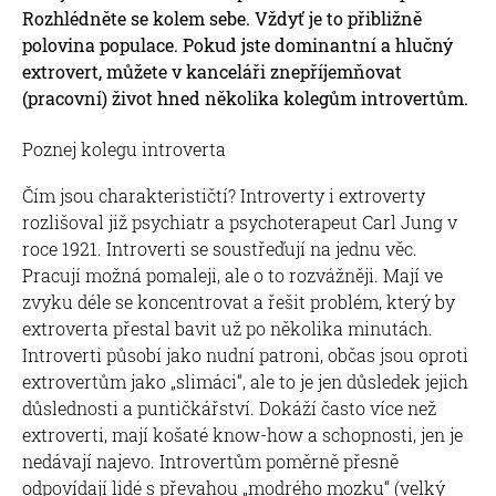
Rozhlédněte se kolem sebe. Vždyť je to přibližně
polovina populace. Pokud jste dominantní a hlučný
extrovert, můžete v kanceláři znepříjemňovat
(pracovní) život hned několika kolegům introvertům.
Poznej kolegu introverta
Čím jsou charakterističtí? Introverty i extroverty
rozlišoval již psychiatr a psychoterapeut Carl Jung v
roce 1921. Introverti se soustřeďují na jednu věc.
Pracují možná pomaleji, ale o to rozvážněji. Mají ve
zvyku déle se koncentrovat a řešit problém, který by
extroverta přestal bavit už po několika minutách.
Introverti působí jako nudní patroni, občas jsou oproti
extrovertům jako „slimáci“, ale to je jen důsledek jejich
důslednosti a puntičkářství. Dokáží často více než
extroverti, mají košaté know-how a schopnosti, jen je
nedávají najevo. Introvertům poměrně přesně
odpovídají lidé s převahou „modrého mozku“ (velký