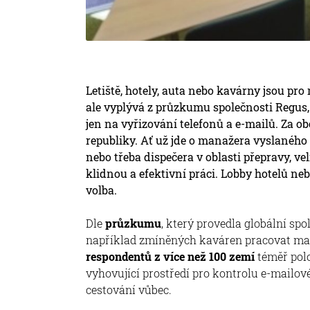
Letiště, hotely, auta nebo kavárny jsou 
ale vyplývá z průzkumu společnosti Regus, 
jen na vyřizování telefonů a e-mailů. Za obc
republiky. Ať už jde o manažera vyslaného 
nebo třeba dispečera v oblasti přepravy, ve
klidnou a efektivní práci. Lobby hotelů n
volba.
Dle
průzkumu
, který provedla globální sp
například zmíněných kaváren pracovat ma
respondentů z více než 100 zemí
téměř polo
vyhovující prostředí pro kontrolu e-mailo
cestování vůbec.