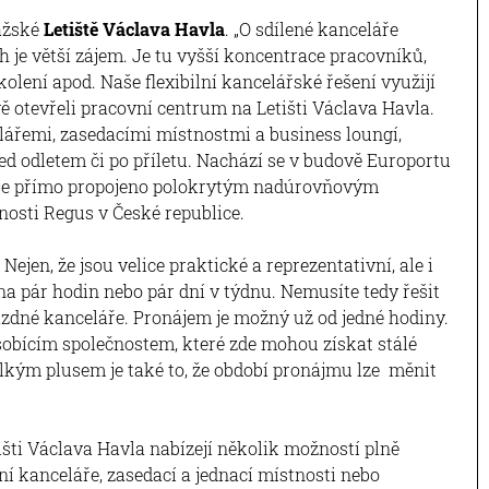
ražské
Letiště Václava Havla
. „O sdílené kanceláře
 je větší zájem. Je tu vyšší koncentrace pracovníků,
školení apod. Naše flexibilní kancelářské řešení využijí
ově otevřeli pracovní centrum na Letišti Václava Havla.
ářemi, zasedacími místnostmi a business loungí,
ed odletem či po příletu. Nachází se v budově Europortu
2 je přímo propojeno polokrytým nadúrovňovým
ečnosti Regus v České republice.
Nejen, že jsou velice praktické a reprezentativní, ale i
na pár hodin nebo pár dní v týdnu. Nemusíte tedy řešit
ázdné kanceláře. Pronájem je možný už od jedné hodiny.
sobícím společnostem, které zde mohou získat stálé
lkým plusem je také to, že období pronájmu lze měnit
išti Václava Havla nabízejí několik možností plně
ní kanceláře, zasedací a jednací místnosti nebo