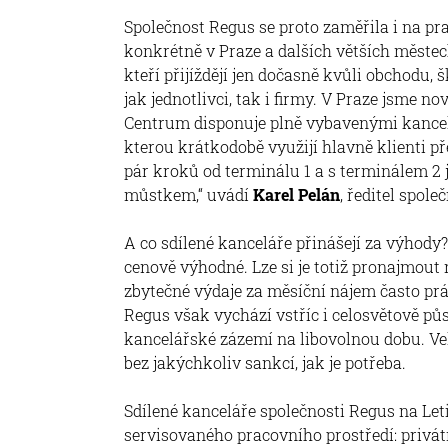
Společnost Regus se proto zaměřila i na p
konkrétně v Praze a dalších větších městech
kteří přijíždějí jen dočasně kvůli obchodu, 
jak jednotlivci, tak i firmy. V Praze jsme n
Centrum disponuje plně vybavenými kancel
kterou krátkodobě využijí hlavně klienti př
pár kroků od terminálu 1 a s terminálem 
můstkem,“ uvádí
Karel Pelán
, ředitel spol
A co sdílené kanceláře přinášejí za výhody? 
cenově výhodné. Lze si je totiž pronajmout 
zbytečné výdaje za měsíční nájem často pr
Regus však vychází vstříc i celosvětově pů
kancelářské zázemí na libovolnou dobu. Ve
bez jakýchkoliv sankcí, jak je potřeba.
Sdílené kanceláře společnosti Regus na Let
servisovaného pracovního prostředí: privát