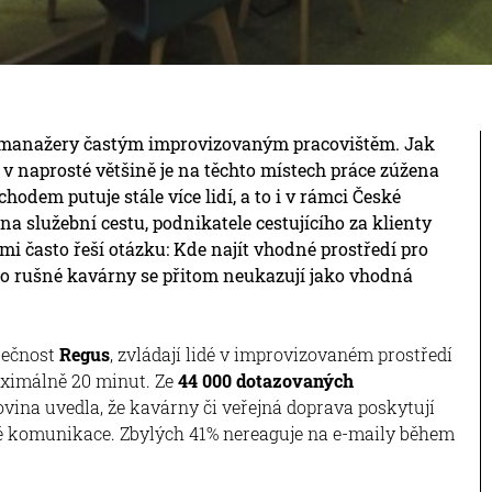
pro manažery častým improvizovaným pracovištěm. Jak
v naprosté většině je na těchto místech práce zúžena
hodem putuje stále více lidí, a to i v rámci České
na služební cestu, podnikatele cestujícího za klienty
lmi často řeší otázku: Kde najít vhodné prostředí pro
ebo rušné kavárny se přitom neukazují jako vhodná
olečnost
Regus
, zvládají lidé v improvizovaném prostředí
ximálně 20 minut. Ze
44 000 dotazovaných
vina uvedla, že kavárny či veřejná doprava poskytují
vé komunikace. Zbylých 41% nereaguje na e-maily během