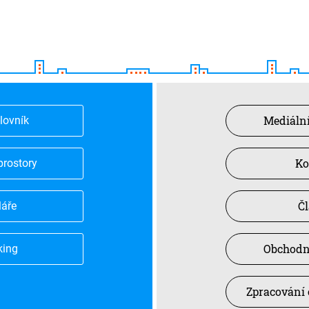
Mediální
slovník
Ko
prostory
Č
láře
Obchodn
king
Zpracování 