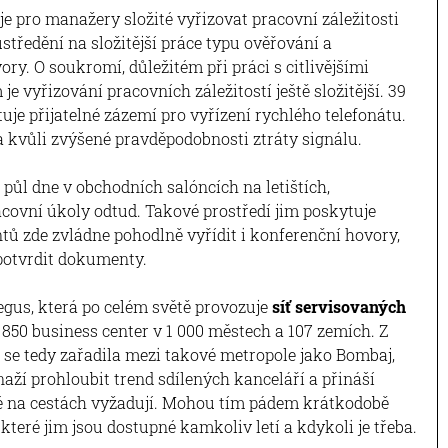
e pro manažery složité vyřizovat pracovní záležitosti
středění na složitější práce typu ověřování a
y. O soukromí, důležitém při práci s citlivějšími
e vyřizování pracovních záležitostí ještě složitější. 39
uje přijatelné zázemí pro vyřízení rychlého telefonátu.
a kvůli zvýšené pravděpodobnosti ztráty signálu.
 půl dne v obchodních salóncích na letištích,
acovní úkoly odtud. Takové prostředí jim poskytuje
tů zde zvládne pohodlně vyřídit i konferenční hovory,
potvrdit dokumenty.
Regus, která po celém světě provozuje
síť servisovaných
850 business center v 1 000 městech a 107 zemích. Z
a se tedy zařadila mezi takové metropole jako Bombaj,
aží prohloubit trend sdílených kanceláří a přináší
idé na cestách vyžadují. Mohou tím pádem krátkodobě
teré jim jsou dostupné kamkoliv letí a kdykoli je třeba.