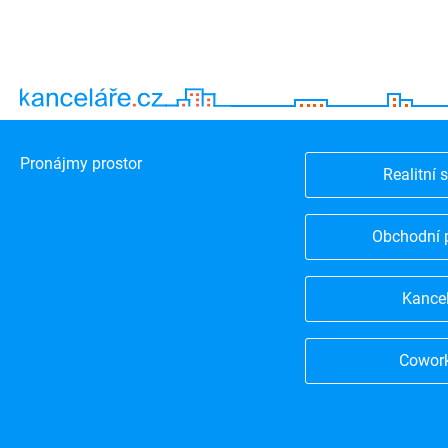
Pronájmy prostor
Realitní 
Obchodní 
Kance
Cowor