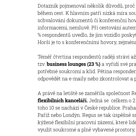
Dotazník pojmenoval několik důvodů, proč j
během cest. K hlavním patří nízká míra sou
schvalování dokumentů či konferenční hovor
informacemi, nemluvě. Při cestování autem j
% respondentů uvedlo, že jim vozidlo poskyt
Horší je to s konferenčními hovory, zejmén
Téměř čtvrtina respondentů raději stráví až
tzv.
business lounges (23 %)
a vyřídí své pr
potřebné soukromí a klid. Pětina responden
odpovědět na e-maily nebo zkontrolovat a 
A právě na letiště se zaměřila společnost 
flexibilních kanceláří.
Jedná se celkem o 2 
toho 10 se nachází v České republice. Prah
Paříž nebo Londýn. Regus se tak úspěšně sn
kýžené flexibilní pracovní zázemí, které l
využít soukromé a plně vybavené prostory, k