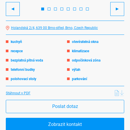
Previous
Next
Holandská 2/4, 639 00 Brno-střed, Brno, Czech Republic
kuchyň
otevíratelná okna
recepce
klimatizace
bezplatná pitná voda
odpočinková zóna
telefonní budky
výtah
polohovací stoly
parkování
Stáhnout v PDF
Poslat dotaz
Zobrazit kontakt