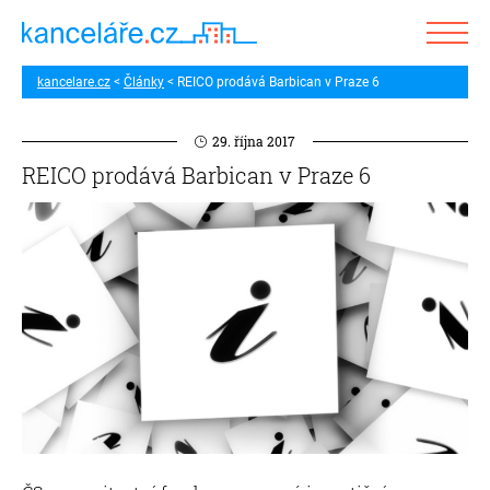
kancelare.cz
Články
REICO prodává Barbican v Praze 6
29. října 2017
REICO prodává Barbican v Praze 6