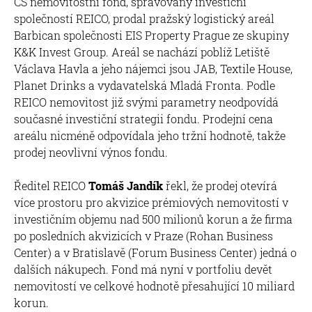
ČS nemovitostní fond, spravovaný investiční
společností REICO, prodal pražský logistický areál
Barbican společnosti EIS Property Prague ze skupiny
K&K Invest Group. Areál se nachází poblíž Letiště
Václava Havla a jeho nájemci jsou JAB, Textile House,
Planet Drinks a vydavatelská Mladá Fronta. Podle
REICO nemovitost již svými parametry neodpovídá
současné investiční strategii fondu. Prodejní cena
areálu nicméně odpovídala jeho tržní hodnotě, takže
prodej neovlivní výnos fondu.
Ředitel REICO
Tomáš Jandík
řekl, že prodej otevírá
více prostoru pro akvizice prémiových nemovitostí v
investičním objemu nad 500 milionů korun a že firma
po posledních akvizicích v Praze (Rohan Business
Center) a v Bratislavě (Forum Business Center) jedná o
dalších nákupech. Fond má nyní v portfoliu devět
nemovitostí ve celkové hodnotě přesahující 10 miliard
korun.