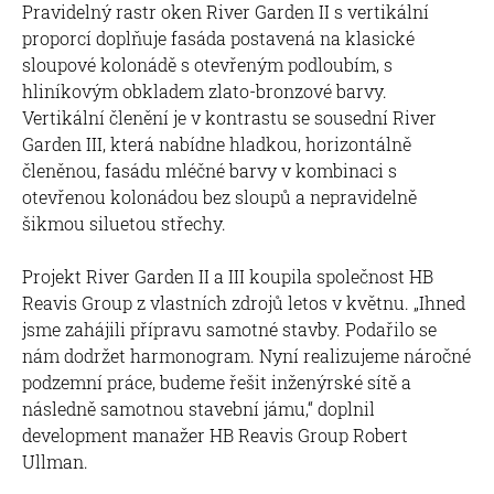
Pravidelný rastr oken River Garden II s vertikální
proporcí doplňuje fasáda postavená na klasické
sloupové kolonádě s otevřeným podloubím, s
hliníkovým obkladem zlato-bronzové barvy.
Vertikální členění je v kontrastu se sousední River
Garden III, která nabídne hladkou, horizontálně
členěnou, fasádu mléčné barvy v kombinaci s
otevřenou kolonádou bez sloupů a nepravidelně
šikmou siluetou střechy.
Projekt River Garden II a III koupila společnost HB
Reavis Group z vlastních zdrojů letos v květnu. „Ihned
jsme zahájili přípravu samotné stavby. Podařilo se
nám dodržet harmonogram. Nyní realizujeme náročné
podzemní práce, budeme řešit inženýrské sítě a
následně samotnou stavební jámu,“ doplnil
development manažer HB Reavis Group Robert
Ullman.