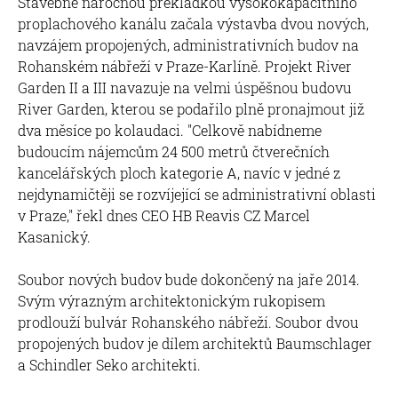
Stavebně náročnou překládkou vysokokapacitního
proplachového kanálu začala výstavba dvou nových,
navzájem propojených, administrativních budov na
Rohanském nábřeží v Praze-Karlíně. Projekt River
Garden II a III navazuje na velmi úspěšnou budovu
River Garden, kterou se podařilo plně pronajmout již
dva měsíce po kolaudaci. "Celkově nabídneme
budoucím nájemcům 24 500 metrů čtverečních
kancelářských ploch kategorie A, navíc v jedné z
nejdynamičtěji se rozvíjející se administrativní oblasti
v Praze," řekl dnes CEO HB Reavis CZ Marcel
Kasanický.
Soubor nových budov bude dokončený na jaře 2014.
Svým výrazným architektonickým rukopisem
prodlouží bulvár Rohanského nábřeží. Soubor dvou
propojených budov je dílem architektů Baumschlager
a Schindler Seko architekti.