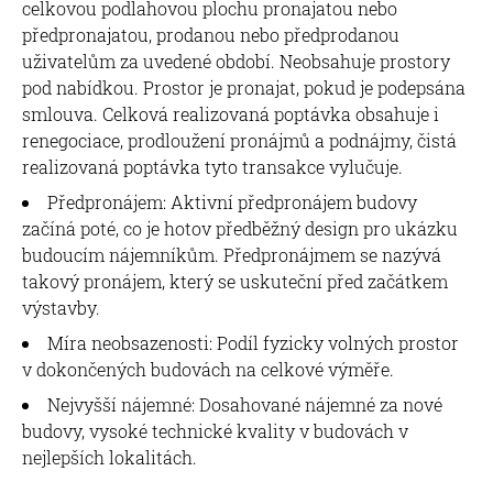
celkovou podlahovou plochu pronajatou nebo
předpronajatou, prodanou nebo předprodanou
uživatelům za uvedené období. Neobsahuje prostory
pod nabídkou. Prostor je pronajat, pokud je podepsána
smlouva. Celková realizovaná poptávka obsahuje i
renegociace, prodloužení pronájmů a podnájmy, čistá
realizovaná poptávka tyto transakce vylučuje.
Předpronájem: Aktivní předpronájem budovy
začíná poté, co je hotov předběžný design pro ukázku
budoucím nájemníkům. Předpronájmem se nazývá
takový pronájem, který se uskuteční před začátkem
výstavby.
Míra neobsazenosti: Podíl fyzicky volných prostor
v dokončených budovách na celkové výměře.
Nejvyšší nájemné: Dosahované nájemné za nové
budovy, vysoké technické kvality v budovách v
nejlepších lokalitách.