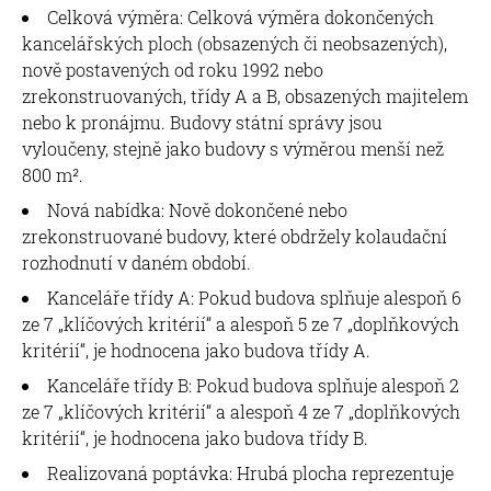
Celková výměra: Celková výměra dokončených
kancelářských ploch (obsazených či neobsazených),
nově postavených od roku 1992 nebo
zrekonstruovaných, třídy A a B, obsazených majitelem
nebo k pronájmu. Budovy státní správy jsou
vyloučeny, stejně jako budovy s výměrou menší než
800 m².
Nová nabídka: Nově dokončené nebo
zrekonstruované budovy, které obdržely kolaudační
rozhodnutí v daném období.
Kanceláře třídy A: Pokud budova splňuje alespoň 6
ze 7 „klíčových kritérií“ a alespoň 5 ze 7 „doplňkových
kritérií“, je hodnocena jako budova třídy A.
Kanceláře třídy B: Pokud budova splňuje alespoň 2
ze 7 „klíčových kritérií“ a alespoň 4 ze 7 „doplňkových
kritérií“, je hodnocena jako budova třídy B.
Realizovaná poptávka: Hrubá plocha reprezentuje