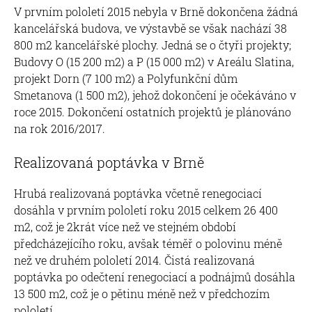
V prvním pololetí 2015 nebyla v Brně dokončena žádná
kancelářská budova, ve výstavbě se však nachází 38
800 m2 kancelářské plochy. Jedná se o čtyři projekty;
Budovy O (15 200 m2) a P (15 000 m2) v Areálu Slatina,
projekt Dorn (7 100 m2) a Polyfunkční dům
Smetanova (1 500 m2), jehož dokončení je očekáváno v
roce 2015. Dokončení ostatních projektů je plánováno
na rok 2016/2017.
Realizovaná poptávka v Brně
Hrubá realizovaná poptávka včetně renegociací
dosáhla v prvním pololetí roku 2015 celkem 26 400
m2, což je 2krát více než ve stejném období
předcházejícího roku, avšak téměř o polovinu méně
než ve druhém pololetí 2014. Čistá realizovaná
poptávka po odečtení renegociací a podnájmů dosáhla
13 500 m2, což je o pětinu méně než v předchozím
pololetí.